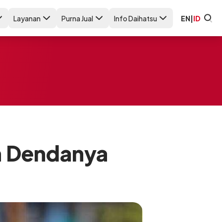
Layanan
Purna Jual
Info Daihatsu
EN
|
ID
an Dendanya