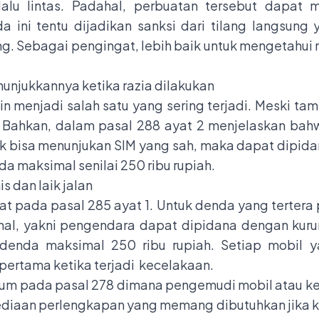
alu lintas. Padahal, perbuatan tersebut dapat 
 ini tentu dijadikan sanksi dari tilang langsung 
ng
. Sebagai pengingat, lebih baik untuk mengetah
unjukkannya ketika razia dilakukan
n menjadi salah satu yang sering terjadi. Meski ta
. Bahkan, dalam pasal 288 ayat 2 menjelaskan bah
ak bisa menunjukan SIM yang sah, maka dapat dipida
 maksimal senilai 250 ribu rupiah.
 dan laik jalan
at pada pasal 285 ayat 1. Untuk denda yang tertera 
nal, yakni pengendara dapat dipidana dengan kuru
denda maksimal 250 ribu rupiah. Setiap mobil y
pertama ketika terjadi kecelakaan.
ntum pada pasal 278 dimana pengemudi mobil atau k
iaan perlengkapan yang memang dibutuhkan jika kond