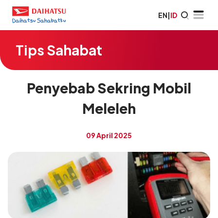
EN
|
ID
Tips Sahabat
Penyebab Sekring Mobil
Meleleh
09 April 2025