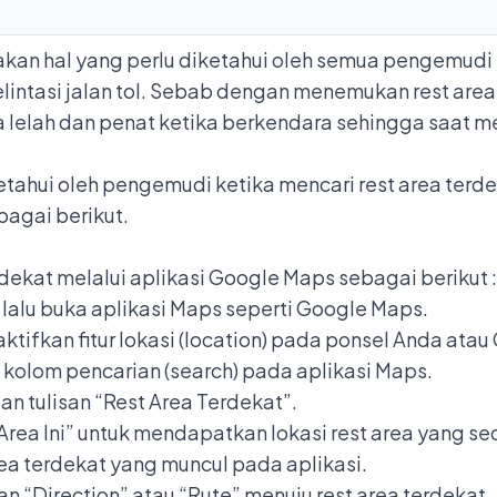
pakan hal yang perlu diketahui oleh semua pengemud
elintasi jalan tol. Sebab dengan menemukan rest are
 lelah dan penat ketika berkendara sehingga saat m
ketahui oleh pengemudi ketika mencari rest area te
bagai berikut.
dekat melalui aplikasi
Google Maps
sebagai berikut :
lalu buka aplikasi Maps seperti Google Maps.
tifkan fitur lokasi (location) pada ponsel Anda atau
 kolom pencarian (search) pada aplikasi Maps.
n tulisan “Rest Area Terdekat”.
rea Ini” untuk mendapatkan lokasi rest area yang se
ea terdekat yang muncul pada aplikasi.
n “Direction” atau “Rute” menuju rest area terdekat.