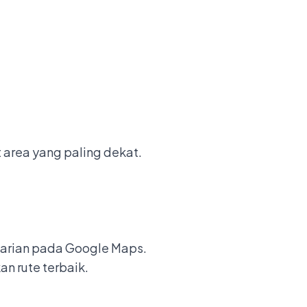
 area yang paling dekat.
:
ncarian pada Google Maps.
an rute terbaik.