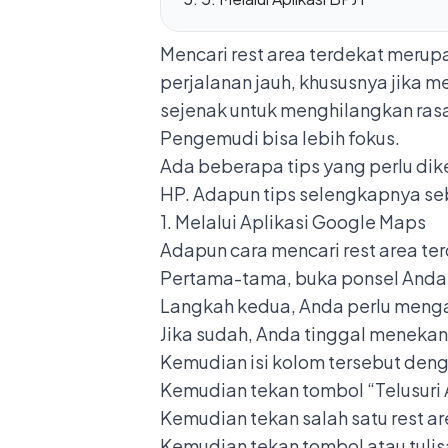
Mencari rest area terdekat meru
perjalanan jauh, khususnya jika m
sejenak untuk menghilangkan rasa
Pengemudi bisa lebih fokus.
Ada beberapa tips yang perlu di
HP. Adapun tips selengkapnya se
1. Melalui Aplikasi Google Maps
Adapun cara mencari rest area ter
Pertama-tama, buka ponsel Anda 
Langkah kedua, Anda perlu mengak
Jika sudah, Anda tinggal menekan
Kemudian isi kolom tersebut denga
Kemudian tekan tombol “Telusuri A
Kemudian tekan salah satu rest ar
Kemudian tekan tombol atau tulisa