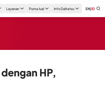
Layanan
Purna Jual
Info Daihatsu
EN
|
ID
t dengan HP,