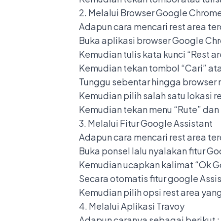
2. Melalui Browser Google Chrom
Adapun cara mencari rest area te
Buka aplikasi browser Google Ch
Kemudian tulis kata kunci “Rest a
Kemudian tekan tombol “Cari” ata
Tunggu sebentar hingga browser m
Kemudian pilih salah satu lokasi 
Kemudian tekan menu “Rute” dan i
3. Melalui Fitur Google Assistant
Adapun cara mencari rest area ter
Buka ponsel lalu nyalakan fitur Go
Kemudian ucapkan kalimat “Ok Goo
Secara otomatis fitur google Ass
Kemudian pilih opsi rest area ya
4. Melalui Aplikasi Travoy
Adapun caranya sebagai berikut :