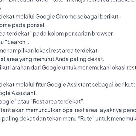
e
rdekat melalui Google Chrome sebagai berikut :
rome pada ponsel.
rea terdekat” pada kolom pencarian browser.
u “Search”.
enampilkan lokasi rest area terdekat.
rest area yang menurut Anda paling dekat.
kuti arahan dari Google untuk menemukan lokasi rest
dekat melalui fitur Google Assistant sebagai berikut 
ogle Assistant.
gle” atau “Rest area terdekat”.
istant akan memunculkan opsi rest area layaknya pe
ng paling dekat dan tekan menu “Rute” untuk menemuk