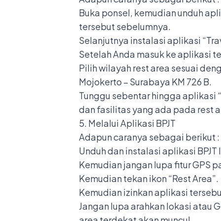
Buka ponsel, kemudian unduh apli
tersebut sebelumnya.
Selanjutnya instalasi aplikasi “T
Setelah Anda masuk ke aplikasi te
Pilih wilayah rest area sesuai den
Mojokerto – Surabaya KM 726 B.
Tunggu sebentar hingga aplikasi
dan fasilitas yang ada pada rest 
5. Melalui Aplikasi BPJT
Adapun caranya sebagai berikut :
Unduh dan instalasi
aplikasi BPJT
Kemudian jangan lupa fitur GPS pa
Kemudian tekan ikon “Rest Area”.
Kemudian izinkan aplikasi terseb
Jangan lupa arahkan lokasi atau G
area terdekat akan muncul.