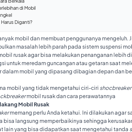
ara Berkala
lebihan di Mobil
engkel
Harus Diganti?
banyak mobil dan membuat penggunanya mengeluh. Ji
bulkan masalah lebih parah pada sistem suspensi mobi
mobil rusak agar bisa melakukan penanganan lebih di
si untuk meredam guncangan atau getaran saat mele
ker dalam mobil yang dipasang dibagian depan dan b
 mobil yang tidak mengetahui ciri-ciri
shocbreake
ckbreaker
mobil rusak dan cara perawatannya
lakang Mobil Rusak
aker
memang perlu Anda ketahui. Ini dilakukan agar s
a bisa langsung memperbaikinya sehingga kerusakan
at lain yang bisa didapatkan saat mengetahui tanda