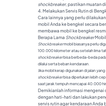
shockbreaker
, pastikan muatan d
4. Melakukan Servis Rutin di Beng
Cara lainnya yang perlu dilakuk
mobil Anda ke bengkel secara b
membawa mobil ke bengkel resm
Berapa Lama
Shockbreaker
Mobil
Shockbreaker
mobil
biasanya
perlu
dig
100.000
kilometer
atau
setelah
lima
ta
shockbreaker
bisa berbeda-beda pada 
dilalui
serta
beban
kendaraan.
Jika
mobil
kerap
digunakan
di
jalan
yang
shockbreaker
bisa
diperlukan
lebih
cepa
saat
jarak
tempuh
mencapai
40.000
h
Demikianlah informasi mengenai ci
dengan hati-hati dan lakukan pen
servis rutin agar kendaraan Anda