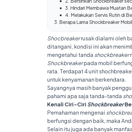
2. Bersihkan Shockbreaker sec
3. Hindari Membawa Muatan Ber
4. Melakukan Servis Rutin di B
Berapa Lama Shockbreaker Mobil 
Shocbreaker
rusak dialami oleh 
ditangani, kondisi ini akan menim
mengetahui tanda
shockbreaker
Shockbreaker
pada mobil berfung
rata. Terdapat 4 unit shochbrea
untuk kenyamanan berkendara.
Sayangnya masih banyak pengguna
pahami apa saja tanda-tanda
sho
Kenali Ciri-Ciri
Shockbreaker
Be
Pemahaman mengenai
shockbre
berfungsi dengan baik, maka And
Selain itu juga ada banyak manfa