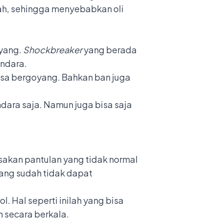
h, sehingga menyebabkan oli
oyang.
Shockbreaker
yang berada
endara.
asa bergoyang. Bahkan ban juga
dara saja. Namun juga bisa saja
asakan pantulan yang tidak normal
kang sudah tidak dapat
. Hal seperti inilah yang bisa
n secara berkala.