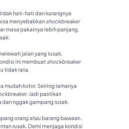
idak hati-hati dan kurangnya
h bisa menyebabkan
shockbreaker
ar masa pakainya lebih panjang.
sak:
melewati jalan yang rusak,
ondisi ini membuat
shockbreaker
u tidak rata.
juga mudah kotor. Seiring lamanya
ockbreaker
. Jadi pastikan
a dan nggak gampang rusak.
umpang orang atau barang bawaan.
entan rusak. Demi menjaga kondisi