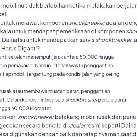
i mobilmu tidak berlebihan ketika melakukan perjala
kel
an untuk merawat komponen
shockbreaker
adalah deng
erkala untuk mendapat pemeriksaan di komponen
sho
i Daihatsu untuk mendapatkan
servis
shockbreaker
l
 Harus Diganti?
anti
setelah
menempuh
jarak
antara
50.000
hingga
hun
pemakaian. Namun interval waktu penggantian
tiap mobil,
tergantung
pada
kondisi
jalan
yang
sering
rusak
atau
membawa
muatan
berat,
penggantian
t. Dalam kondisi ini, bisa saja
shockbreaker
perlu diganti
ingga
60.000
kilometer.
ri-ciri
shockbreaker
belakang mobil rusak dan perlu
gecekan secara berkala di
dealer
resmi seperti
Daiha
 bisa digunakan dengan baik dan tetap nyaman saat d