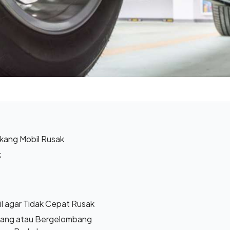
akang Mobil Rusak
k
l agar Tidak Cepat Rusak
lubang atau Bergelombang