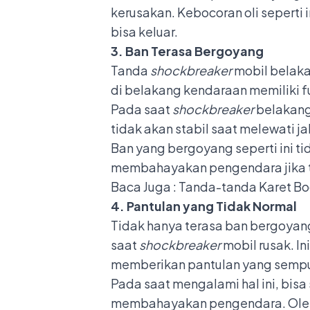
kerusakan. Kebocoran oli seperti 
bisa keluar.
3. Ban Terasa Bergoyang
Tanda
shockbreaker
mobil belaka
di belakang kendaraan memiliki 
Pada saat
shockbreaker
belakang
tidak akan stabil saat melewati jal
Ban yang bergoyang seperti ini t
membahayakan pengendara jika ti
Baca Juga :
Tanda-tanda Karet Bo
4. Pantulan yang Tidak Normal
Tidak hanya terasa ban bergoyang
saat
shockbreaker
mobil rusak. I
memberikan pantulan yang semp
Pada saat mengalami hal ini, bisa
membahayakan pengendara. Oleh 