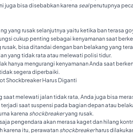
ini juga bisa disebabkan karena
seal
penutupnya peca
ng yang rusak selanjutnya yaitu ketika ban terasa g
fungsi cukup penting sebagai kenyamanan saat berk
 rusak, bisa ditandai dengan ban belakang yang ter
an yang tidak rata atau melewati polisi tidur.
idak hanya mengurangi kenyamanan Anda saat berken
dak segera diperbaiki.
ot Shockbreaker Harus Diganti
 saat melewati jalan tidak rata, Anda juga bisa mer
ni terjadi saat suspensi pada bagian depan atau bela
urna karena
shockbreaker
yang rusak.
 saja pengendara akan merasa kaget dan hilang kontrol
karena itu, perawatan
shockbreaker
harus dilakuka