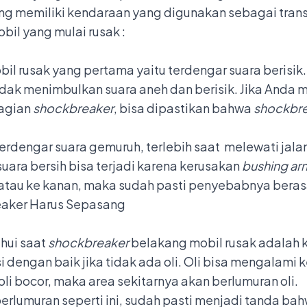
 memiliki kendaraan yang digunakan sebagai transp
bil yang mulai rusak :
il rusak yang pertama yaitu terdengar suara berisik
dak menimbulkan suara aneh dan berisik. Jika Anda m
bagian
shockbreaker
, bisa dipastikan bahwa
shockbr
rdengar suara gemuruh, terlebih saat melewati jalan
uara bersih bisa terjadi karena kerusakan
bushing ar
 atau ke kanan, maka sudah pasti penyebabnya berasa
eaker Harus Sepasang
ahui saat
shockbreaker
belakang mobil rusak adalah 
i dengan baik jika tidak ada oli. Oli bisa mengalami 
i bocor, maka area sekitarnya akan berlumuran oli.
erlumuran seperti ini, sudah pasti menjadi tanda ba