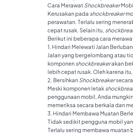
Cara Merawat
Shockbreaker
Mobi
Kerusakan pada
shockbreaker
mo
perawatan. Terlalu sering mene
cepat rusak. Selain itu,
shockbrea
Berikut ini beberapa cara merawa
1. Hindari Melewati Jalan Berlub
Jalan yang bergelombang atau tida
komponen
shockbreaker
akan bek
lebih cepat rusak. Oleh karena itu
2. Bersihkan
Shockbreaker
secara
Meski komponen letak
shockbrea
penggunaan mobil, Anda mungkin 
memeriksa secara berkala dan 
3. Hindari Membawa Muatan Berle
Tidak sedikit pengguna mobil ya
Terlalu sering membawa muatan