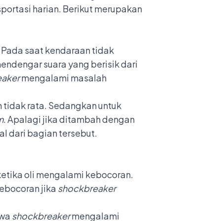
ortasi harian. Berikut merupakan
. Pada saat kendaraan tidak
endengar suara yang berisik dari
eaker
mengalami masalah
 tidak rata. Sedangkan untuk
m
. Apalagi jika ditambah dengan
l dari bagian tersebut.
ketika oli mengalami kebocoran.
kebocoran jika
shockbreaker
hwa
shockbreaker
mengalami