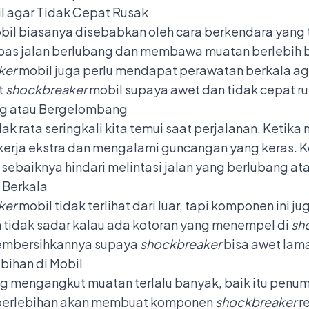
l agar Tidak Cepat Rusak
bil biasanya disebabkan oleh cara berkendara yang t
rabas jalan berlubang dan membawa muatan berlebi
ker
mobil juga perlu mendapat perawatan berkala ag
t
shockbreaker
mobil supaya awet dan tidak cepat ru
ang atau Bergelombang
k rata seringkali kita temui saat perjalanan. Ketika 
erja ekstra dan mengalami guncangan yang keras. K
, sebaiknya hindari melintasi jalan yang berlubang ata
 Berkala
ker
mobil tidak terlihat dari luar, tapi komponen ini 
tidak sadar kalau ada kotoran yang menempel di
sh
membersihkannya supaya
shockbreaker
bisa awet lam
bihan di Mobil
ng mengangkut muatan terlalu banyak, baik itu pen
 berlebihan akan membuat komponen
shockbreaker
r