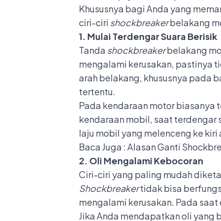
Khususnya bagi Anda yang memang
ciri-ciri
shockbreaker
belakang mo
1. Mulai Terdengar Suara Berisik
Tanda
shockbreaker
belakang mob
mengalami kerusakan, pastinya ti
arah belakang, khususnya pada 
tertentu.
Pada kendaraan motor biasanya te
kendaraan mobil, saat terdengar s
laju mobil yang melenceng ke kiri
Baca Juga :
Alasan Ganti Shockbr
2. Oli Mengalami Kebocoran
Ciri-ciri yang paling mudah diket
Shockbreaker
tidak bisa berfungs
mengalami kerusakan. Pada saat ol
Jika Anda mendapatkan oli yang b