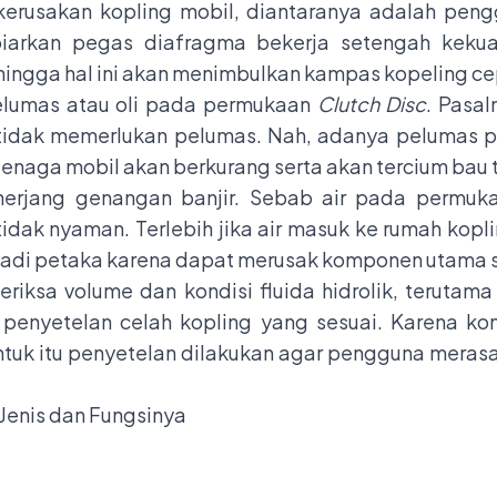
kerusakan kopling mobil, diantaranya adalah peng
iarkan pegas diafragma bekerja setengah kekuat
hingga hal ini akan menimbulkan kampas kopeling ce
elumas atau oli pada permukaan
Clutch Disc
. Pasa
a tidak memerlukan pelumas. Nah, adanya pelumas p
enaga mobil akan berkurang serta akan tercium bau 
nerjang genangan banjir. Sebab air pada permu
dak nyaman. Terlebih jika air masuk ke rumah kopl
adi petaka karena dapat merusak komponen utama s
eriksa volume dan kondisi fluida hidrolik, terut
n penyetelan celah kopling yang sesuai. Karena ko
tuk itu penyetelan dilakukan agar pengguna merasa
 Jenis dan Fungsinya