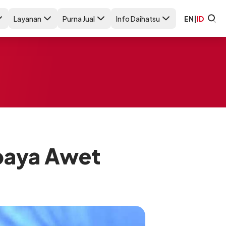
Layanan
Purna Jual
Info Daihatsu
EN
|
ID
paya Awet