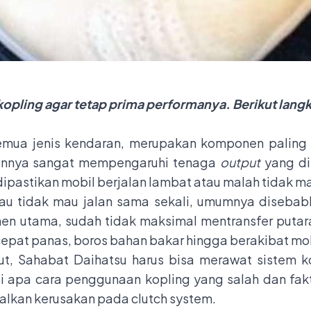
ar kopling agar tetap prima performanya. Berikut l
mua jenis kendaran, merupakan komponen paling 
aannya sangat mempengaruhi tenaga
output
yang dih
ipastikan mobil berjalan lambat atau malah tidak ma
au tidak mau jalan sama sekali, umumnya disebabka
n utama, sudah tidak maksimal mentransfer putaran
 cepat panas, boros bahan bakar hingga berakibat mo
ebut, Sahabat Daihatsu harus bisa merawat sistem k
i apa cara penggunaan kopling yang salah dan fak
alkan kerusakan pada clutch system.