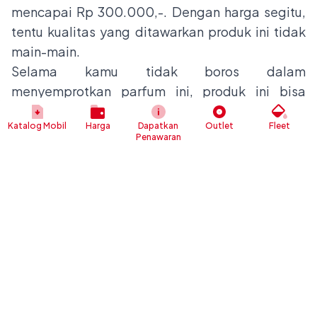
mencapai Rp 300.000,-. Dengan harga segitu,
tentu kualitas yang ditawarkan produk ini tidak
main-main.
Selama kamu tidak boros dalam
menyemprotkan parfum ini, produk ini bisa
bertahan dalam jangka waktu yang lama.
Katalog Mobil
Harga
Dapatkan
Outlet
Fleet
14. Mariage Car Perfume
Penawaran
Parfum mariage car parfume merupakan parfum
mobil aroma terapi dengan aroma parfum yang
lembut dan tidak mencolok. Mariage juga
menawarkan keharuman yang tidak akan
membuat pusing atau mual orang-orang yang
ada di mobil.
Pantas saja harganya juga cukup mahal, yaitu
sekitar Rp 250.000,-. Selain memiliki varian
yang beragam, parfum ini juga memiliki desain