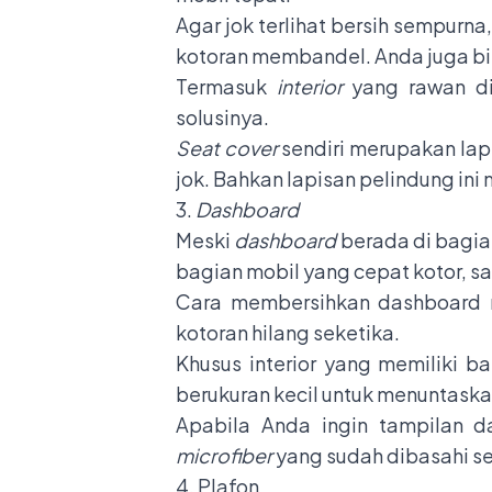
Agar jok terlihat bersih sempurn
kotoran membandel. Anda juga bi
Termasuk
interior
yang rawan di
solusinya.
Seat cover
sendiri merupakan la
jok. Bahkan lapisan pelindung i
3.
Dashboard
Meski
dashboard
berada di bagia
bagian mobil yang cepat kotor, s
Cara membersihkan dashboard 
kotoran hilang seketika.
Khusus interior yang memiliki 
berukuran kecil untuk menuntas
Apabila Anda ingin tampilan 
microfiber
yang sudah dibasahi se
4. Plafon