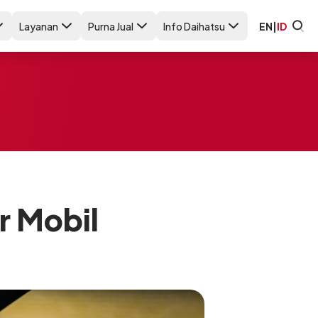
Layanan
Purna Jual
Info Daihatsu
EN
|
ID
r Mobil