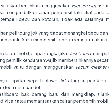
a, silahkan bersihkan menggunakan
vacuum cleaner
un
sa mengandalkan cairan pembersih lalu sikat pada b
tempeli debu dan kotoran, tidak ada salahny
pisan pelindung jok yang dapat menangkal debu da
ni membantu Anda membersihkan dari rempah makana
n dalam mobil, siapa sangka jika
dashboard
merupak
ang pemilik kendaraan wajib membersihkannya secara r
mobil
yaitu dengan menggunakan
vacum cleaner
a
banyak lipatan seperti blower AC ataupun pojok da
kan debu membandel.
dashboard bak barang baru dan mengkilap, silah
dikit air atau memanfaatkan cairan pembersih mobil