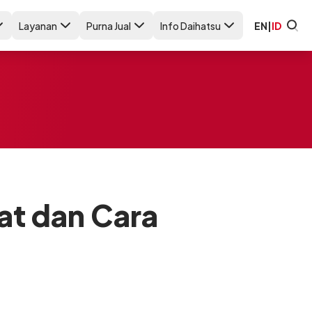
Layanan
Purna Jual
Info Daihatsu
EN
|
ID
at dan Cara