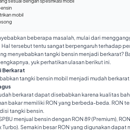
ng sesuai dengan spesifikasi mobil
bensin
trikan mobil
kosong
yebabkan beberapa masalah, mulai dari mengganggu k
 Hal tersebut tentu sangat berpengaruh terhadap p
 yang menyebabkan tangki bensin menjadi berkarat? 
ngkapnya, yuk perhatikan ulasan berikut ini.
 Berkarat
abkan tangki bensin mobil menjadi mudah berkarat. 
bagus
dah berkarat dapat disebabkan karena kualitas bah
 bahan bakar memiliki RON yang berbeda-beda. RON t
isi tangki bensin.
 SPBU menjual bensin dengan RON 89 (Premium), RON 
x Turbo). Semakin besar RON yang digunakan dapat 