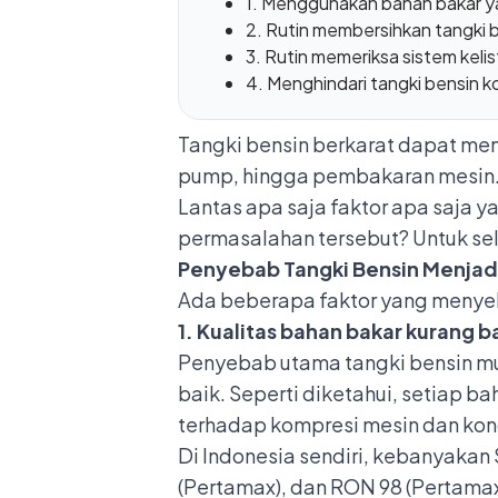
1. Menggunakan bahan bakar ya
2. Rutin membersihkan tangki 
3. Rutin memeriksa sistem kelis
4. Menghindari tangki bensin 
Tangki bensin berkarat dapat men
pump
, hingga pembakaran mesin.
Lantas apa saja faktor apa saja
permasalahan tersebut? Untuk sele
Penyebab Tangki Bensin Menjadi
Ada beberapa faktor yang menyeb
1. Kualitas bahan bakar kurang 
Penyebab utama tangki bensin mu
baik. Seperti diketahui, setiap
terhadap kompresi mesin dan kond
Di Indonesia sendiri, kebanyakan
(Pertamax), dan RON 98 (Pertama