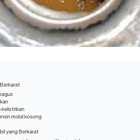
 Berkarat
 bagus
hkan
kelistrikan
ensin mobil kosong
bil yang Berkarat