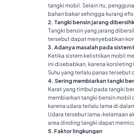
tangki mobil. Selain itu, penggu
bahan bakar sehingga kurang efis
2. Tangki bensin jarang dibersih
Tangki bensin yang jarang diber
tersebut dapat menyebabkan koro
3. Adanya masalah pada sistem k
Ketika
sistem kelistrikan mobil
men
ini disebabkan, karena korsleting
Suhu yang terlalu panas tersebut
4. Sering membiarkan tangki be
Karat yang timbul pada tangki ben
membiarkan tangki bensin mobil d
karena udara terlalu lama di dal
Udara tersebut lama-kelamaan ak
area dinding tangki dapat memic
5. Faktor lingkungan