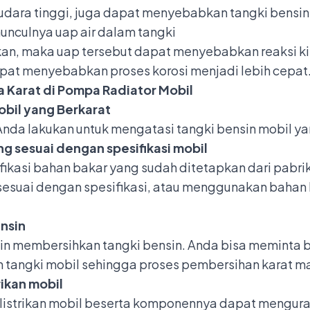
ara tinggi, juga dapat menyebabkan tangki bensin
nculnya uap air dalam tangki
kan, maka uap tersebut dapat menyebabkan reaksi k
apat menyebabkan proses korosi menjadi lebih cepat
Karat di Pompa Radiator Mobil
obil yang Berkarat
Anda lakukan untuk mengatasi tangki bensin mobil ya
g sesuai dengan spesifikasi mobil
ifikasi bahan bakar yang sudah ditetapkan dari pabri
suai dengan spesifikasi, atau menggunakan bahan b
nsin
tin membersihkan tangki bensin. Anda bisa meminta b
angki mobil sehingga proses pembersihan karat m
rikan mobil
listrikan mobil beserta komponennya dapat menguran