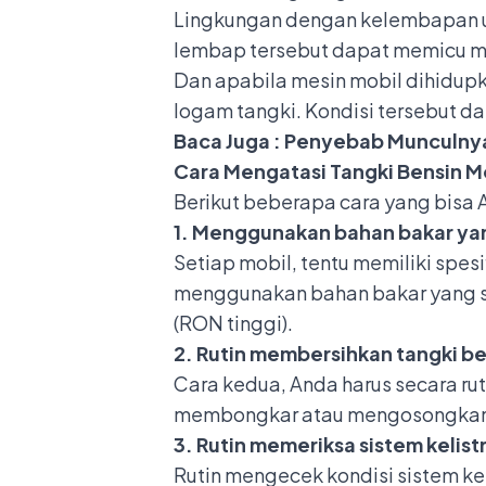
Lingkungan dengan kelembapan ud
lembap tersebut dapat memicu mu
Dan apabila mesin mobil dihidup
logam tangki. Kondisi tersebut d
Baca Juga :
Penyebab Munculnya 
Cara Mengatasi Tangki Bensin M
Berikut beberapa cara yang bisa 
1. Menggunakan bahan bakar yan
Setiap mobil, tentu memiliki spes
menggunakan bahan bakar yang se
(RON tinggi).
2. Rutin membersihkan tangki be
Cara kedua, Anda harus secara ru
membongkar atau mengosongkan t
3. Rutin memeriksa sistem kelist
Rutin mengecek kondisi sistem ke