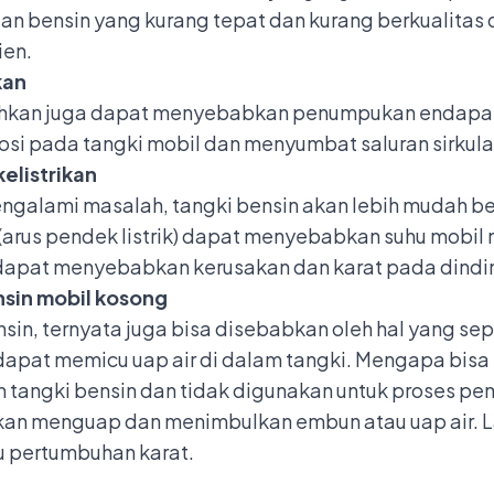
naan bensin yang kurang tepat dan kurang berkualit
ien.
kan
sihkan juga dapat menyebabkan penumpukan endapan 
si pada tangki mobil dan menyumbat saluran sirkula
elistrikan
galami masalah, tangki bensin akan lebih mudah be
 (arus pendek listrik) dapat menyebabkan
suhu mobil 
 dapat menyebabkan kerusakan dan karat pada dindin
nsin mobil kosong
sin, ternyata juga bisa disebabkan oleh hal yang sepe
apat memicu uap air di dalam tangki. Mengapa bisa b
am tangki bensin dan tidak digunakan untuk proses p
an menguap dan menimbulkan embun atau uap air. L
u pertumbuhan karat.