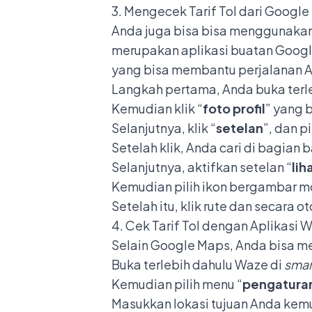
3. Mengecek Tarif Tol dari Googl
Anda juga bisa bisa menggunakan 
merupakan aplikasi buatan Google
yang bisa membantu perjalanan An
Langkah pertama, Anda buka terle
Kemudian klik “
foto profil
” yang 
Selanjutnya, klik “
setelan
”, dan p
Setelah klik, Anda cari di bagia
Selanjutnya, aktifkan setelan “
lih
Kemudian pilih ikon bergambar mo
Setelah itu, klik rute dan secara o
4. Cek Tarif Tol dengan Aplikasi 
Selain Google Maps, Anda bisa m
Buka terlebih dahulu Waze di
sma
Kemudian pilih menu “
pengatura
Masukkan lokasi tujuan Anda kemu