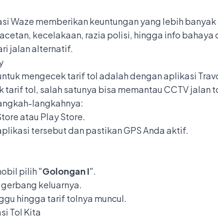
asi Waze memberikan keuntungan yang lebih banyak
tan, kecelakaan, razia polisi, hingga info bahaya di
i jalan alternatif.
y
untuk mengecek tarif tol adalah dengan aplikasi Travo
 tarif tol, salah satunya bisa memantau CCTV jalan to
langkah-langkahnya:
Store atau Play Store.
aplikasi tersebut dan pastikan GPS Anda aktif.
bil pilih "
Golongan I
".
 gerbang keluarnya.
ggu hingga tarif tolnya muncul.
i Tol Kita