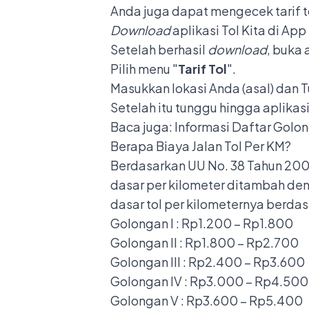
Anda juga dapat mengecek tarif tol
Download
aplikasi Tol Kita di App
Setelah berhasil
download
, buka 
Pilih menu "
Tarif Tol
".
Masukkan lokasi Anda (asal) dan T
Setelah itu tunggu hingga aplikasi
Baca juga:
Informasi Daftar Golon
Berapa Biaya Jalan Tol Per KM?
Berdasarkan UU No. 38 Tahun 2004 t
dasar per kilometer ditambah deng
dasar tol per kilometernya berda
Golongan I
: Rp1.200 – Rp1.800
Golongan II
: Rp1.800 – Rp2.700
Golongan III
: Rp2.400 – Rp3.600
Golongan IV
: Rp3.000 – Rp4.500
Golongan V
: Rp3.600 – Rp5.400