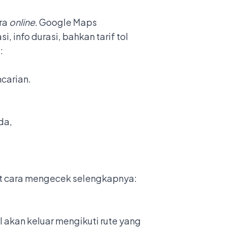
ara
online
. Google Maps
info durasi, bahkan tarif tol
s
:
ncarian.
nda,
ut cara mengecek selengkapnya:
ol akan keluar mengikuti rute yang