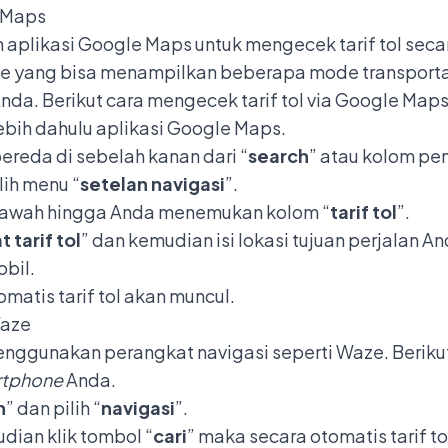
e Maps
aplikasi Google Maps untuk mengecek tarif tol sec
 yang bisa menampilkan beberapa mode transportasi, 
da. Berikut cara mengecek tarif tol via
Google Map
bih dahulu aplikasi Google Maps.
bereda di sebelah kanan dari “
search
” atau kolom pe
ilih menu “
setelan navigasi
”.
n bawah hingga Anda menemukan kolom “
tarif tol
”.
at tarif tol
” dan kemudian isi lokasi tujuan perjalan A
bil.
tomatis tarif tol akan muncul.
Waze
enggunakan perangkat navigasi seperti Waze. Berik
rtphone
Anda.
n
” dan pilih “
navigasi
”.
dian klik tombol “
cari
” maka secara otomatis tarif t