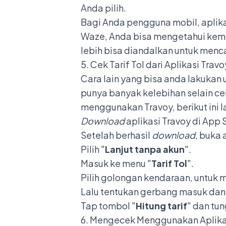
Anda pilih.
Bagi Anda pengguna mobil, aplik
Waze, Anda bisa mengetahui kemace
lebih bisa diandalkan untuk mencar
5. Cek Tarif Tol dari Aplikasi Travo
Cara lain yang bisa anda lakukan 
punya banyak kelebihan selain cek
menggunakan Travoy, berikut ini 
Download
aplikasi Travoy di App 
Setelah berhasil
download
, buka 
Pilih "
Lanjut tanpa akun
".
Masuk ke menu "
Tarif Tol
".
Pilih golongan kendaraan, untuk mo
Lalu tentukan gerbang masuk dan
Tap tombol "
Hitung tarif
" dan tun
6. Mengecek Menggunakan Aplikas