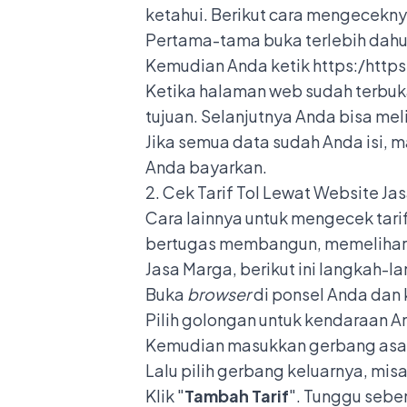
ketahui. Berikut cara mengecekny
Pertama-tama buka terlebih dah
Kemudian Anda ketik https:/https:/
Ketika halaman web sudah terbuka
tujuan. Selanjutnya Anda bisa melih
Jika semua data sudah Anda isi, 
Anda bayarkan.
2. Cek Tarif Tol Lewat Website Ja
Cara lainnya untuk mengecek tari
bertugas membangun, memelihara, 
Jasa Marga, berikut ini langkah-l
Buka
browser
di ponsel Anda dan 
Pilih golongan untuk kendaraan An
Kemudian masukkan gerbang asal 
Lalu pilih gerbang keluarnya, misa
Klik "
Tambah Tarif
". Tunggu seben