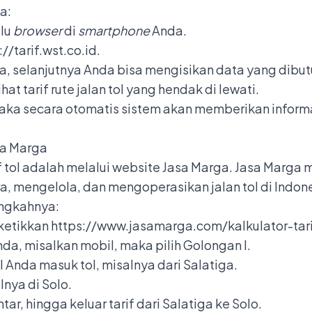
a:
ulu
browser
di
smartphone
Anda.
/tarif.wst.co.id.
, selanjutnya Anda bisa mengisikan data yang dibutuh
at tarif rute jalan tol yang hendak di lewati.
maka secara otomatis sistem akan memberikan informas
sa Marga
f tol adalah melalui website Jasa Marga. Jasa Marg
mengelola, dan mengoperasikan jalan tol di Indonesi
angkahnya:
ketikkan https://www.jasamarga.com/kalkulator-tari
da, misalkan mobil, maka pilih Golongan I.
Anda masuk tol, misalnya dari Salatiga.
lnya di Solo.
tar, hingga keluar tarif dari Salatiga ke Solo.