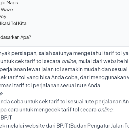
ogle Maps
si Waze
avoy
asi Tol Kita
rdasarkan Apa?
yak persiapan, salah satunya mengetahui tarif tol y
 untuk cek tarif tol secara
online
, mulai dari website 
n perjalanan lewat
jalan tol
semakin mudah dan sesuai
cek tarif tol yang bisa Anda coba, dari menggunakan
asi tarif tol perjalanan sesuai rute Anda.
e
da coba untuk cek tarif tol sesuai rute perjalanan A
rapa cara untuk mengecek tarif tol secara
online
:
i BPJT
k melalui website dari
BPJT
(Badan Pengatur Jalan To