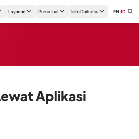
Layanan
Purna Jual
Info Daihatsu
EN
|
ID
 Lewat Aplikasi