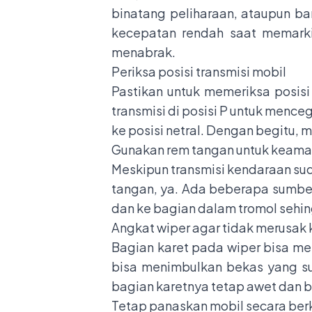
binatang peliharaan, ataupun ba
kecepatan rendah saat memarkir
menabrak.
Periksa posisi transmisi mobil
Pastikan untuk memeriksa posisi
transmisi di posisi P untuk mence
ke posisi netral. Dengan begitu, m
Gunakan rem tangan untuk keam
Meskipun transmisi kendaraan sud
tangan, ya. Ada beberapa sumbe
dan ke bagian dalam tromol sehing
Angkat wiper agar tidak merusak
Bagian karet pada wiper bisa mel
bisa menimbulkan bekas yang sul
bagian karetnya tetap awet dan b
Tetap panaskan mobil secara ber