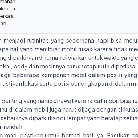
amanan
ak kaca
erkala
han
menjadi rutinitas yang sederhana, tapi bisa merug
apa hal yang membuat mobil rusak karena tidak me
 yang diparkirkan di rumah dibiarkan untuk waktu yan
kai, body dan mesinnya harus tetap rutin diperiks
njaga beberapa komponen mobil dalam posisi yang
tikan lokasi serta posisi perlengkapan di dalam mob
penting yang harus dirawat karena cat mobil bisa r
uhu di dalam mobil juga harus dijaga dengan sirkulas
l sebaiknya diparkirkan di tempat yang beratap sehin
n rendah
umah, pastikan untuk berhati-hati, ya. Pastikan a