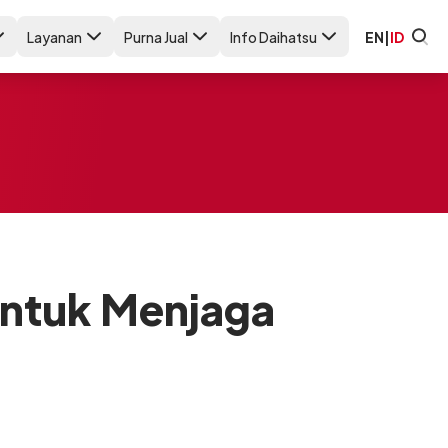
Layanan
Purna Jual
Info Daihatsu
EN
|
ID
untuk Menjaga