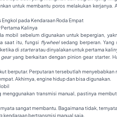
inkan untuk membantu poros melakukan kerjanya. A
s Engkol pada Kendaraan Roda Empat
Pertama Kalinya
a mobil sebelum digunakan untuk bepergian, yakn
 saat itu, fungsi
flywheel
sedang berperan. Yang 
ketika di
starter
atau dinyalakan untuk pertama kalin
 gear
yang berkaitan dengan pinion gear starter. H
 ikut berputar. Perputaran tersebutlah menyebabka
empat. Akhirnya, engine hidup dan bisa digunakan.
obil
 menggunakan transmisi manual, pastinya membut
ternyata sangat membantu. Bagaimana tidak, ternyat
 kendaraan bertransmisi manual saja.