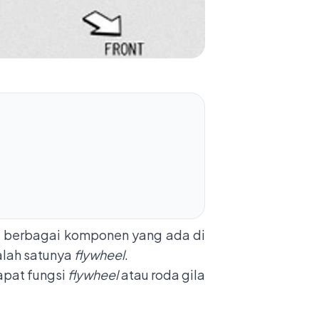
a berbagai komponen yang ada di
alah satunya
flywheel
.
apat fungsi
flywheel
atau roda gila