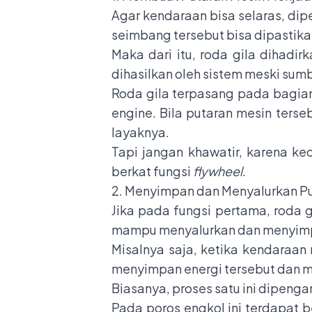
Agar kendaraan bisa selaras, dip
seimbang tersebut bisa dipastikan
Maka dari itu, roda gila dihadi
dihasilkan oleh sistem meski sum
Roda gila terpasang pada bagia
engine. Bila putaran mesin ters
layaknya.
Tapi jangan khawatir, karena ke
berkat fungsi
flywheel
.
2. Menyimpan dan Menyalurkan Pu
Jika pada fungsi pertama, roda g
mampu menyalurkan dan menyimpa
Misalnya saja, ketika kendaraan
menyimpan energi tersebut dan 
Biasanya, proses satu ini dipenga
Pada poros engkol ini terdapat 