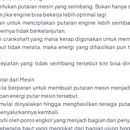
erlukan putaran mesin yang seimbang. Bukan hanya 
 jika engine bisa bekerja lebih optimal lagi.
rkan untuk menciptakan putaran engine lebih seimb
bernya tidak berkelanjutan.
n
crankshaft
yang mana kerap digunakan untuk mem
ebut tidak merata, maka energi yang dihasilkan pun
cepatan yang tidak seimbang tersebut kini bisa di
tar dari Mesin
ila berperan untuk membuat putaran mesin menjadi 
n energi putar mesin tersebut.
 mulai dinyalakan hingga menghasilkan tenaga putar
menyalurkannya kembali.
ruhi oleh poros engkol yang menjadi bagian dari pen
beberapa baut yang mengikat dari bagian ujung hing