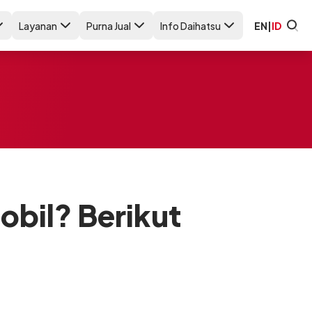
Layanan
Purna Jual
Info Daihatsu
EN
|
ID
obil? Berikut