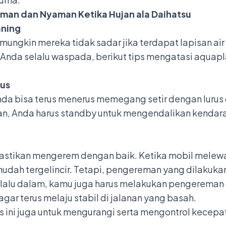
Aman dan Nyaman Ketika Hujan ala Daihatsu
aning
mungkin mereka tidak sadar jika terdapat lapisan ai
r Anda selalu waspada, berikut
tips mengatasi aquapl
rus
a bisa terus menerus memegang setir dengan lurus d
an, Anda harus standby untuk mengendalikan kendara
tikan mengerem dengan baik. Ketika mobil melewati 
udah tergelincir. Tetapi, pengereman yang dilakukan
rlalu dalam, kamu juga harus melakukan pengereman
ar terus melaju stabil di jalanan yang basah.
us ini juga untuk mengurangi serta mengontrol kecep