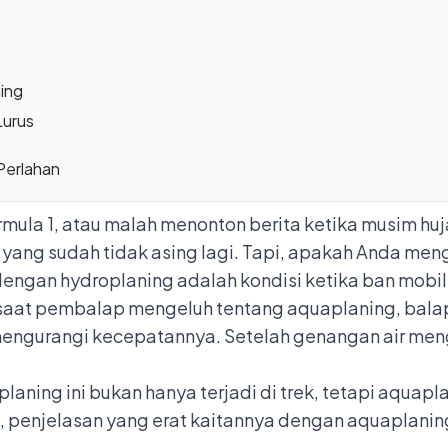
ing
Lurus
Perlahan
ula 1, atau malah menonton berita ketika musim huj
yang sudah tidak asing lagi. Tapi, apakah Anda meng
 dengan
hydroplaning
adalah kondisi ketika ban mobi
, saat pembalap mengeluh tentang aquaplaning, bala
engurangi kecepatannya. Setelah genangan air meng
aning ini bukan hanya terjadi di trek, tetapi aquapla
tu, penjelasan yang erat kaitannya dengan aquaplanin