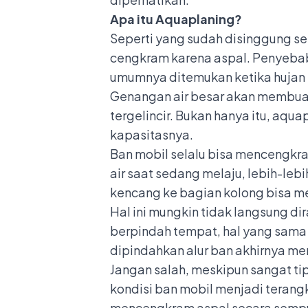
Apa itu Aquaplaning?
Seperti yang sudah disinggung s
cengkram karena aspal. Penyebab 
umumnya ditemukan ketika hujan s
Genangan air besar akan membua
tergelincir. Bukan hanya itu, aqu
kapasitasnya.
Ban mobil selalu bisa mencengkra
air saat sedang melaju, lebih-le
kencang ke bagian kolong bisa m
Hal ini mungkin tidak langsung d
berpindah tempat, hal yang sama 
dipindahkan alur ban akhirnya memi
Jangan salah, meskipun sangat tip
kondisi ban mobil menjadi terang
mencengkram aspal secara semp