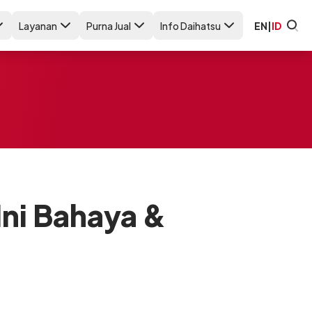
Layanan
Purna Jual
Info Daihatsu
EN
|
ID
Ini Bahaya &