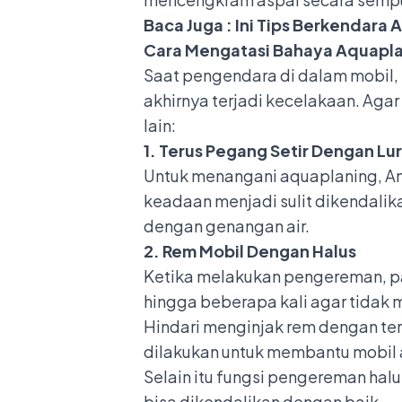
Baca Juga :
Ini Tips Berkendara 
Cara Mengatasi Bahaya Aquapl
Saat pengendara di dalam mobil, 
akhirnya terjadi kecelakaan. Aga
lain:
1. Terus Pegang Setir Dengan Lu
Untuk menangani aquaplaning, And
keadaan menjadi sulit dikendalik
dengan genangan air.
2. Rem Mobil Dengan Halus
Ketika melakukan pengereman, pas
hingga beberapa kali agar tidak m
Hindari menginjak rem dengan te
dilakukan untuk membantu mobil ag
Selain itu fungsi pengereman hal
bisa dikendalikan dengan baik.