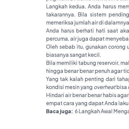
Langkah kedua, Anda harus mem
takarannya. Bila sistem pending
memeriksa jumlah air di dalamny
Anda harus berhati hati saat ak
percuma, air juga dapat menyebabk
Oleh sebab itu, gunakan corong u
biasanya sangat kecil.
Bila memiliki tabung reservoir, 
hingga benar benar penuh agar t
Yang tak kalah penting dari taha
kondisi mesin yang
overheat
bisa 
Hindari air benar benar habis aga
empat cara yang dapat Anda laku
Baca juga:
6 Langkah Awal Menga