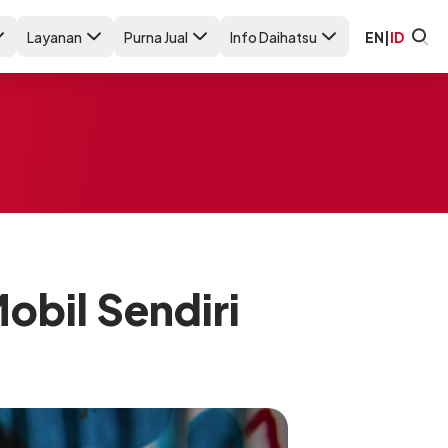
Layanan
Purna Jual
Info Daihatsu
EN
|
ID
obil Sendiri