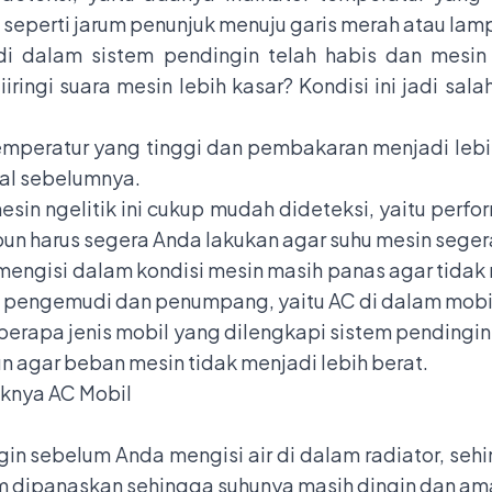
seperti jarum penunjuk menuju garis merah atau lam
 di dalam sistem pendingin telah habis dan mes
ringi suara mesin lebih kasar? Kondisi ini jadi sala
.
temperatur yang tinggi dan pembakaran menjadi lebi
mal sebelumnya.
n ngelitik ini cukup mudah dideteksi, yaitu perfor
 pun harus segera Anda lakukan agar suhu mesin seger
k mengisi dalam kondisi mesin masih panas agar tid
eh pengemudi dan penumpang, yaitu AC di dalam mobil
beberapa jenis mobil yang dilengkapi sistem pendingi
n agar beban mesin tidak menjadi lebih berat.
knya AC Mobil
gin sebelum Anda mengisi air di dalam radiator, sehi
elum dipanaskan sehingga suhunya masih dingin dan am