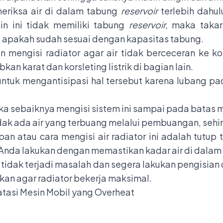
eriksa air di dalam tabung
reservoir
terlebih dahu
in ini tidak memiliki tabung
reservoir,
maka takara
a apakah sudah sesuai dengan kapasitas tabung.
an mengisi radiator agar air tidak berceceran ke k
an karat dan korsleting listrik di bagian lain.
ntuk mengantisipasi hal tersebut karena lubang pa
maka sebaiknya mengisi sistem ini sampai pada batas
idak ada air yang terbuang melalui pembuangan, seh
pan atau cara mengisi air radiator ini adalah tutup
Anda lakukan dengan memastikan kadar air di dala
r tidak terjadi masalah dan segera lakukan pengisia
kan agar radiator bekerja maksimal.
tasi Mesin Mobil yang Overheat