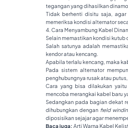
tegangan yang dihasilkan dinamo
Tidak berhenti disitu saja, ag
memeriksa kondisi alternator secar
4. Cara Menyambung Kabel Dina
Selain memastikan kondisi kutub 
Salah satunya adalah memastika
kendor atau kencang.
Apabila terlalu kencang, maka k
Pada sistem alternator mempunya
penghubungnya rusak atau putus
Cara yang bisa dilakukan yait
mencoba merangkai kabel baru y
Sedangkan pada bagian dekat regul
dihubungkan dengan
field windi
diposisikan sejajar agar menemp
Baca juga:
Arti Warna Kabel Keli