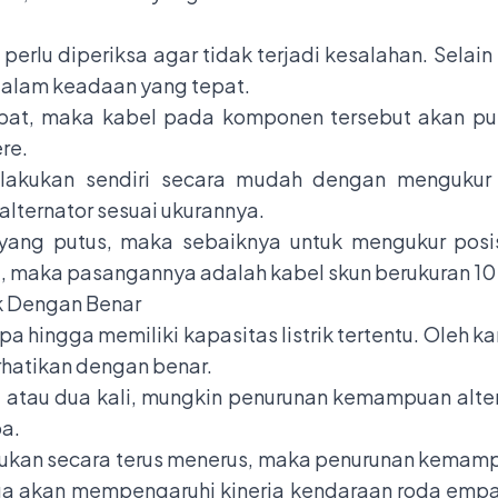
rlu diperiksa agar tidak terjadi kesalahan. Selain i
 dalam keadaan yang tepat.
pat, maka kabel pada komponen tersebut akan put
re.
ilakukan sendiri secara mudah dengan mengukur
alternator sesuai ukurannya.
ang putus, maka sebaiknya untuk mengukur posisi
12, maka pasangannya adalah kabel skun berukuran 10 
k Dengan Benar
pa hingga memiliki kapasitas listrik tertentu. Oleh 
erhatikan dengan benar.
li atau dua kali, mungkin penurunan kemampuan alter
pa.
lakukan secara terus menerus, maka penurunan kemamp
ngga akan mempengaruhi kinerja kendaraan roda em