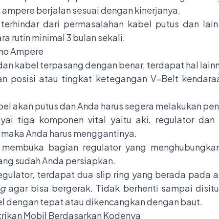
 ampere berjalan sesuai dengan kinerjanya.
ar terhindar dari permasalahan kabel putus dan la
a rutin minimal 3 bulan sekali.
mo Ampere
dan kabel terpasang dengan benar, terdapat hal lain
n posisi atau tingkat ketegangan V–Belt kendaraa
abel akan putus dan Anda harus segera melakukan p
i tiga komponen vital yaitu aki, regulator dan al
, maka Anda harus menggantinya.
u membuka bagian regulator yang menghubungkan
ang sudah Anda persiapkan.
ator, terdapat dua slip ring yang berada pada atas r
ng
agar bisa bergerak. Tidak berhenti sampai disitu
el dengan tepat atau dikencangkan dengan baut.
strikan Mobil Berdasarkan Kodenya