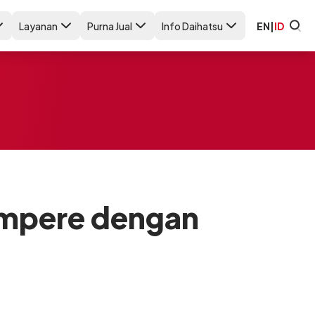
Layanan
Purna Jual
Info Daihatsu
EN
|
ID
Ampere dengan