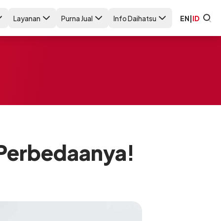
Layanan
Purna Jual
Info Daihatsu
EN
|
ID
i Perbedaanya!