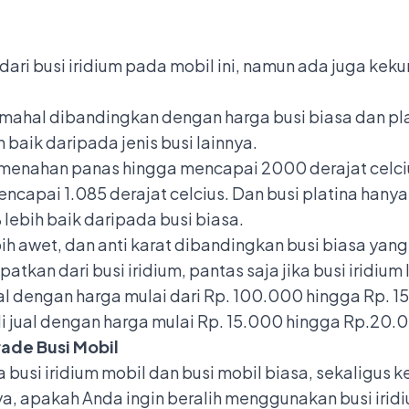
ri busi iridium pada mobil ini, namun ada juga kekura
h mahal dibandingkan dengan harga busi biasa dan pla
h baik daripada jenis busi lainnya.
u menahan panas hingga mencapai 2000 derajat celci
capai 1.085 derajat celcius. Dan busi platina han
% lebih baik daripada busi biasa.
lebih awet, dan anti karat dibandingkan busi biasa ya
kan dari busi iridium, pantas saja jika busi iridium 
ual dengan harga mulai dari Rp. 100.000 hingga Rp. 
i jual dengan harga mulai Rp. 15.000 hingga Rp.20.
ade Busi Mobil
 busi iridium mobil dan busi mobil biasa, sekaligus 
, apakah Anda ingin beralih menggunakan busi irid