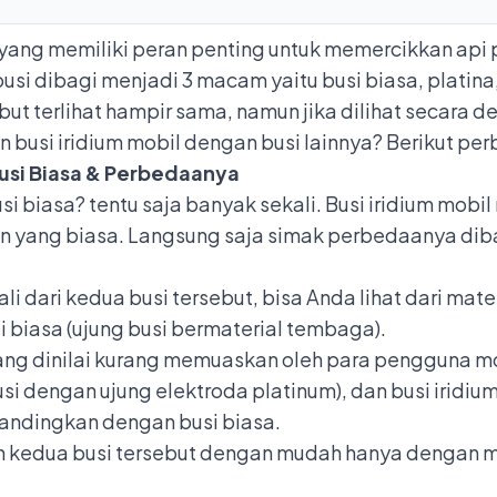
yang memiliki peran penting untuk memercikkan api
si dibagi menjadi 3 macam yaitu busi biasa, platina, d
t terlihat hampir sama, namun jika dilihat secara det
busi iridium mobil dengan busi lainnya? Berikut p
Busi Biasa & Perbedaanya
si biasa? tentu saja banyak sekali. Busi iridium mob
 yang biasa. Langsung saja simak perbedaanya diba
 dari kedua busi tersebut, bisa Anda lihat dari mat
biasa (ujung busi bermaterial tembaga).
ng dinilai kurang memuaskan oleh para pengguna mob
usi dengan ujung elektroda platinum), dan busi iridium
bandingkan dengan busi biasa.
edua busi tersebut dengan mudah hanya dengan mel