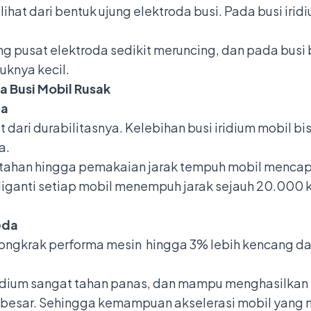
ihat dari bentuk ujung elektroda busi. Pada busi irid
ng pusat elektroda sedikit meruncing, dan pada busi 
uknya kecil.
a Busi Mobil Rusak
da
 dari durabilitasnya. Kelebihan busi iridium mobil bis
a.
ertahan hingga pemakaian jarak tempuh mobil menca
s diganti setiap mobil menempuh jarak sejauh 20.00
eda
dongkrak performa mesin hingga 3% lebih kencang 
 iridium sangat tahan panas, dan mampu menghasilkan 
yang besar. Sehingga kemampuan akselerasi mobil yang