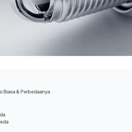
usi Biasa & Perbedaanya
eda
beda