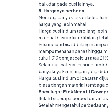
baik daripada busi lainnya.
5. Harganya berbeda
Memang banyak sekali kelebihan da
harga yang lebih mahal.
Harga busi iridium terbilang lebi
material busi iridium dibilang lebi
Busi iridium bisa dibilang mamp
mampu menahan panas hingga men
suhu 1.313 derajat celcius atau 21
Selain itu, material busi iridium 
banyaknya keuntungan yang didapat
Harga busi iridium di pasaran dij
biasa dengan material tembaga d
Baca Juga :
Efek Negatif Downgr
Itulah beberapa perbedaan antara
Setelah mengetahui perbedaannya