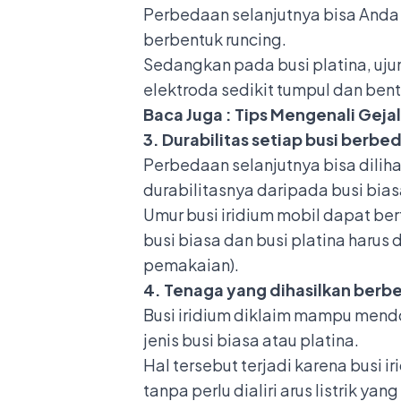
Perbedaan selanjutnya bisa Anda l
berbentuk runcing.
Sedangkan pada busi platina, uju
elektroda sedikit tumpul dan bent
Baca Juga :
Tips Mengenali Gejal
3. Durabilitas setiap busi berbe
Perbedaan selanjutnya bisa dilihat
durabilitasnya daripada busi bias
Umur busi iridium mobil dapat b
busi biasa dan busi platina haru
pemakaian).
4. Tenaga yang dihasilkan berb
Busi iridium diklaim mampu men
jenis busi biasa atau platina.
Hal tersebut terjadi karena busi
tanpa perlu dialiri arus listrik 