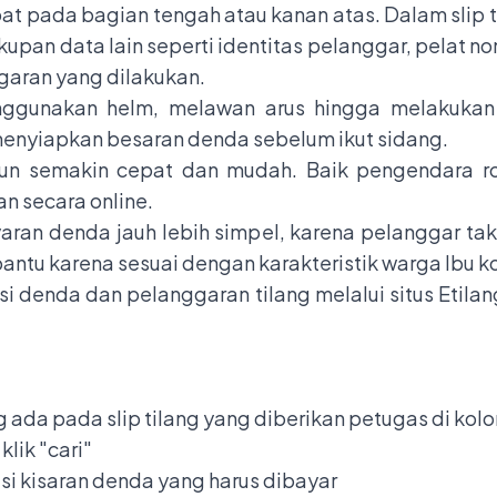
at pada bagian tengah atau kanan atas. Dalam slip t
kupan data lain seperti identitas pelanggar, pelat 
garan yang dilakukan.
ggunakan helm, melawan arus hingga melakukan pe
enyiapkan besaran denda sebelum ikut sidang.
 pun semakin cepat dan mudah. Baik pengendara r
an secara online.
ran denda jauh lebih simpel, karena pelanggar tak
u karena sesuai dengan karakteristik warga Ibu ko
i denda dan pelanggaran tilang melalui situs
Etilan
g ada pada slip tilang yang diberikan petugas di kol
klik "cari"
asi kisaran denda yang harus dibayar