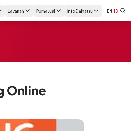
Layanan
Purna Jual
Info Daihatsu
EN
|
ID
g Online