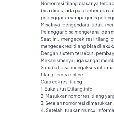
Nomor resi tilang biasanya terdap
bisa dicek, ada pula beberapa ca
pelanggaran sampai jenis pelang
Misalnya pengendara tidak men
Pelanggar bisa mengetahui dan m
Saat ini, mengecek resi tilang
mengecek resi tilang bisa dilakuk
Dengan sistem tersebut, pembaya
Mekanismenya juga sangat membant
Sahabat bisa mengakses informas
tilang secara online.
Cara cek resi tilang
1. Buka situs
Etilang.info
2. Masukkan nomor resi tilang yan
3. Setelah nomor resi dimasukkan, 
4. Setelah itu akan muncul inform