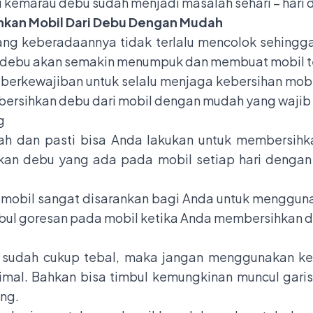
kemarau debu sudah menjadi masalah sehari – hari di
ihkan Mobil Dari Debu Dengan Mudah
ng keberadaannya tidak terlalu mencolok sehingga 
, debu akan semakin menumpuk dan membuat mobil ter
berkewajiban untuk selalu menjaga kebersihan mobi
mbersihkan debu dari mobil dengan mudah yang wajib
g
h dan pasti bisa Anda lakukan untuk membersihk
an debu yang ada pada mobil setiap hari dengan
mobil sangat disarankan bagi Anda untuk menggu
mbul
goresan pada mobil
ketika Anda membersihkan d
g
l sudah cukup tebal, maka jangan menggunakan 
imal. Bahkan bisa timbul kemungkinan muncul gari
ng.