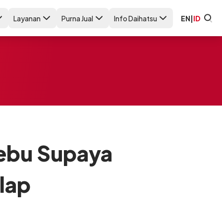
Layanan
Purna Jual
Info Daihatsu
EN
|
ID
Debu Supaya
lap