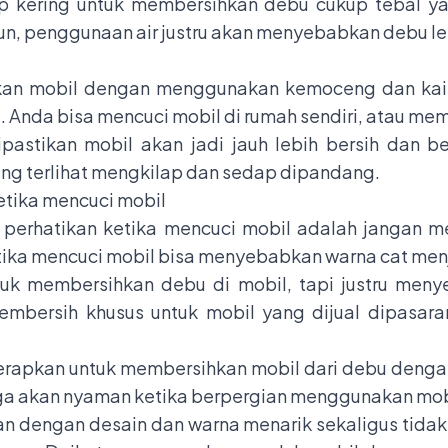
p kering untuk membersihkan debu cukup tebal y
un, penggunaan air justru akan menyebabkan debu l
an mobil dengan menggunakan kemoceng dan kain 
. Anda bisa mencuci mobil di rumah sendiri, atau 
astikan mobil akan jadi jauh lebih bersih dan 
ung terlihat mengkilap dan sedap dipandang.
tika mencuci mobil
a perhatikan ketika mencuci mobil adalah jangan m
tika mencuci mobil bisa menyebabkan
warna cat
menj
uk membersihkan debu di mobil, tapi justru menye
mbersih khusus untuk mobil yang dijual dipasar
erapkan untuk membersihkan mobil dari debu dengan
ga akan nyaman ketika berpergian menggunakan mobi
 dengan desain dan warna menarik sekaligus tidak 