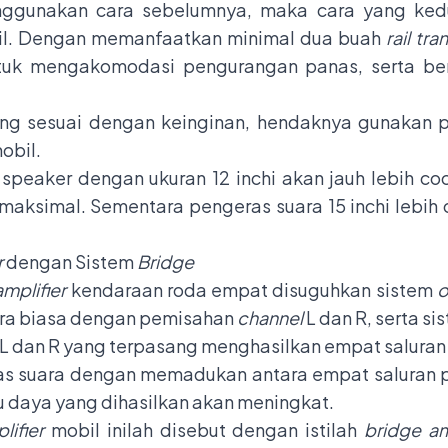
nggunakan cara sebelumnya, maka cara yang kedu
obil. Dengan memanfaatkan minimal dua buah
rail tra
ntuk mengakomodasi pengurangan panas, serta be
ang sesuai dengan keinginan, hendaknya gunakan p
obil.
 speaker dengan ukuran 12 inchi akan jauh lebih c
 maksimal. Sementara pengeras suara 15 inchi lebih
r
dengan Sistem
Bridge
amplifier
kendaraan roda empat disuguhkan sistem
o
cara biasa dengan pemisahan
channel
L dan R, serta si
L dan R yang terpasang menghasilkan empat salura
s suara dengan memadukan antara empat saluran
u daya yang dihasilkan akan meningkat.
ifier
mobil inilah disebut dengan istilah
bridge am