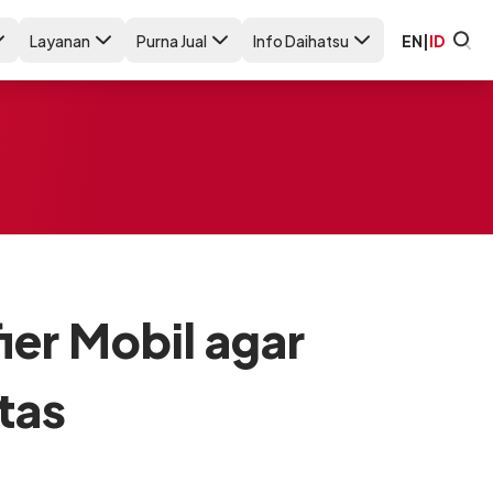
Layanan
Purna Jual
Info Daihatsu
EN
|
ID
er Mobil agar
tas