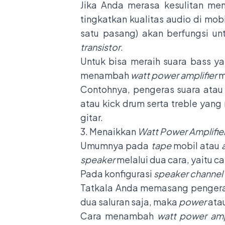
Jika Anda merasa kesulitan me
tingkatkan kualitas audio di m
satu pasang) akan berfungsi u
transistor
.
Untuk bisa meraih suara bass y
menambah
watt power amplifier
m
Contohnya, pengeras suara atau
atau kick drum serta treble yang
gitar.
3. Menaikkan
Watt Power Amplifie
Umumnya pada
tape
mobil atau
speaker
melalui dua cara, yaitu 
Pada konfigurasi
speaker channel
Tatkala Anda memasang pengera
dua saluran saja, maka
power
ata
Cara menambah
watt power ampl