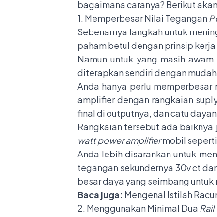
bagaimana caranya? Berikut aka
1. Memperbesar Nilai Tegangan
P
Sebenarnya langkah untuk meni
paham betul dengan prinsip kerja
Namun untuk yang masih awam ta
diterapkan sendiri dengan mudah
Anda hanya perlu memperbesar n
amplifier dengan rangkaian supl
final di outputnya, dan catu daya
Rangkaian tersebut ada baiknya j
watt power amplifier
mobil seperti
Anda lebih disarankan untuk m
tegangan sekundernya 30v ct dan
besar daya yang seimbang untuk 
Baca juga:
Mengenal Istilah Racu
2. Menggunakan Minimal Dua
Rail