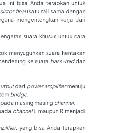
a ini bisa Anda terapkan untuk
nsistor final
(satu rail sama dengan
rguna mengentengkan kerja dari
engeras suara khusus untuk cara
ocok menyuguhkan suara hentakan
 cenderung ke suara
bass-mid
dan
utput
dari
power amplifier
menuju
stem
bridge
.
n pada masing masing
channel
.
 pada
channel
L maupun R menjadi
plifier
, yang bisa Anda terapkan