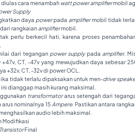
n diulas cara menambah
watt power amplifier
mobil ag
ower Supply
ngkatkan daya
power
pada
amplifier
mobil tidak terl
 dari rangkaian
amplifier
mobil.
k perlu berkecil hati, karena proses penambahan
.
ilai dari tegangan
power supply
pada
amplifier
. M
y +47v, CT, -47v yang mewujudkan daya sebesar 250
nya +32v, CT, -32v di power OCL.
ika tidak terlalu dipaksakan untuk men-
drive speake
 ini dianggap masih kurang maksimal.
enggunakan
transformator
arus setengah dari teganga
 arus nominalnya 15
Ampere
. Pastikan antara rangka
menghasilkan audio lebih maksimal.
n Modifikasi
 Transistor
Final