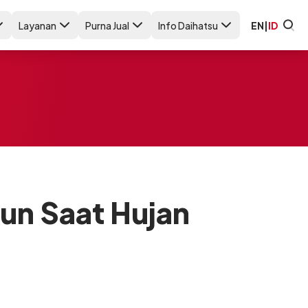
Layanan
Purna Jual
Info Daihatsu
EN
|
ID
un Saat Hujan