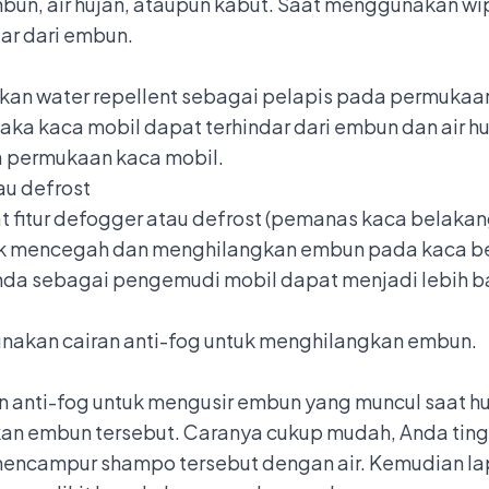
un, air hujan, ataupun kabut. Saat menggunakan wipe
ar dari embun.
akan
water repellent
sebagai pelapis pada permukaan
ka kaca mobil dapat terhindar dari embun dan air hu
a permukaan kaca mobil.
au defrost
at
fitur defogger atau defrost (pemanas kaca belakan
k mencegah dan menghilangkan embun pada kaca be
 Anda sebagai pengemudi mobil dapat menjadi lebih b
nakan cairan anti-fog untuk menghilangkan embun.
an anti-fog untuk mengusir embun yang muncul saat 
an embun tersebut. Caranya cukup mudah, Anda ti
encampur shampo tersebut dengan air. Kemudian lap