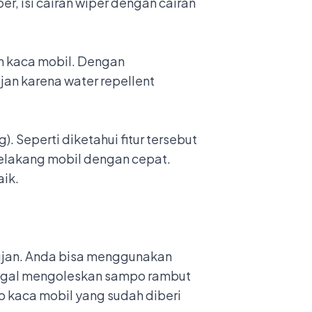
r, isi cairan wiper dengan cairan
 kaca mobil. Dengan
jan karena water repellent
g)
. Seperti diketahui fitur tersebut
lakang mobil dengan cepat.
aik.
hujan. Anda bisa menggunakan
nggal mengoleskan sampo rambut
 kaca mobil yang sudah diberi