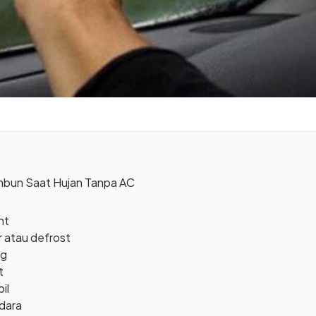
mbun Saat Hujan Tanpa AC
nt
 atau defrost
og
t
il
udara