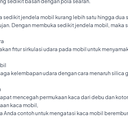
ang sedikit basah dengan pola searah.
edikit jendela mobil kurang lebih satu hingga dua 
ujan. Dengan membuka sedikit jendela mobil, maka su
ra
kan fitur sirkulasi udara pada mobil untuk menyamak
bil
jaga kelembapan udara dengan cara menaruh silica 
n
 dapat mencegah permukaan kaca dari debu dan kot
aan kaca mobil,
a Anda contoh untuk mengatasi kaca mobil berembu