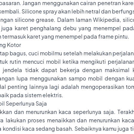
asaran. Jangan menggunakan cairan penetran karena
bali. Silicone spray akan lebih netral dan berfung
engan silicone grease. Dalam laman Wikipedia, sil
kan juga karet penghalang debu yang menempel pad
n termasuk karet yang menempel pada frame pintu.
ng Kotor
etap bagus, cuci mobilmu setelah melakukan perjalana
uk rutin mencuci mobil ketika mengikuti perjalanan
 jendela tidak dapat bekerja dengan maksimal ka
, jangan lupa menggunakan sampo mobil dengan ku
. Hal penting lainnya lagi adalah mengoperasikan 
baik pada sistem elektris.
l Seperlunya Saja
kkan dan menurunkan kaca seperlunya saja. Terakhi
a lakukan proses menaikkan dan menurunkan kaca s
a kondisi kaca sedang basah. Sebaiknya kamu juga tid