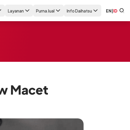
Layanan
Purna Jual
Info Daihatsu
EN
|
ID
ow Macet