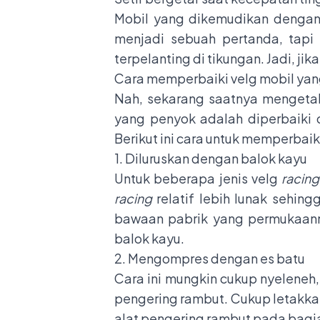
Mobil yang dikemudikan dengan 
menjadi sebuah pertanda, tapi 
terpelanting di tikungan. Jadi, ji
Cara memperbaiki velg mobil ya
Nah, sekarang saatnya mengetah
yang penyok adalah diperbaiki 
Berikut ini cara untuk memperbaik
1. Diluruskan dengan balok kayu
Untuk beberapa jenis velg
racin
racing
relatif lebih lunak sehin
bawaan pabrik yang permukaanny
balok kayu.
2. Mengompres dengan es batu
Cara ini mungkin cukup nyeleneh
pengering rambut. Cukup letakka
alat pengering rambut pada bagi