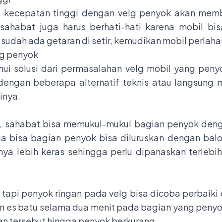
kecepatan tinggi dengan velg penyok akan membua
sahabat juga harus berhati-hati karena mobil bis
ka sudah ada getaran di setir, kemudikan mobil perlaha
ng penyok
ui solusi dari permasalahan velg mobil yang peny
dengan beberapa alternatif teknis atau langsung
inya.
g,
sahabat bisa memukul-mukul bagian penyok denga
gga bisa bagian penyok bisa diluruskan dengan bal
a lebih keras sehingga perlu dipanaskan terlebi
, tapi penyok ringan pada velg bisa dicoba perbaik
n es batu selama dua menit pada bagian yang peny
an tersebut hingga penyok berkurang.