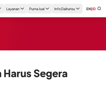
Layanan
Purna Jual
Info Daihatsu
EN
|
ID
n Harus Segera