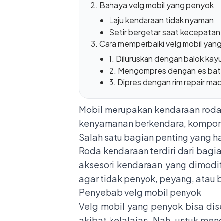
Bahaya velg mobil yang penyok
Laju kendaraan tidak nyaman
Setir bergetar saat kecepatan 
Cara memperbaiki velg mobil yan
1. Diluruskan dengan balok kay
2. Mengompres dengan es bat
3. Dipres dengan rim repair ma
Mobil merupakan kendaraan roda
kenyamanan berkendara, kompone
Salah satu bagian penting yang ha
Roda kendaraan terdiri dari bagi
aksesori kendaraan yang dimodifi
agar tidak penyok, peyang, atau b
Penyebab velg mobil penyok
Velg mobil yang penyok bisa dis
akibat kelalaian. Nah, untuk me