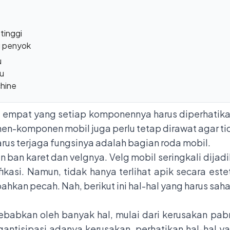
tinggi
g penyok
u
u
chine
 empat yang setiap komponennya harus diperhatikan
n-komponen mobil juga perlu tetap dirawat agar 
rus terjaga fungsinya adalah bagian roda mobil.
an ban karet dan velgnya. Velg mobil seringkali dija
kasi. Namun, tidak hanya terlihat apik secara estet
ahkan pecah. Nah, berikut ini hal-hal yang harus sah
ebabkan oleh banyak hal, mulai dari kerusakan pab
ngantisipasi adanya kerusakan, perhatikan hal-hal 