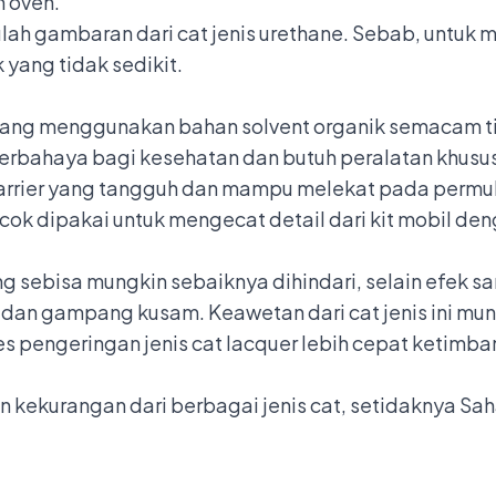
m oven.
tulah gambaran dari cat jenis urethane. Sebab, untuk
yang tidak sedikit.
 yang menggunakan bahan solvent organik semacam t
 berbahaya bagi kesehatan dan butuh peralatan khu
 carrier yang tangguh dan mampu melekat pada permu
cok dipakai untuk mengecat detail dari kit mobil de
ng sebisa mungkin sebaiknya dihindari, selain efek s
et dan gampang kusam. Keawetan dari cat jenis ini mu
es pengeringan jenis cat lacquer lebih cepat ketimba
kekurangan dari berbagai jenis cat, setidaknya Sah