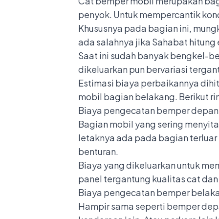
Cat
bemper mobil
merupakan bagi
penyok. Untuk mempercantik kondi
Khususnya pada bagian ini, mungk
ada salahnya jika Sahabat hitung 
Saat ini sudah banyak bengkel-b
dikeluarkan pun bervariasi tergan
Estimasi biaya perbaikannya dihi
mobil bagian belakang. Berikut r
Biaya pengecatan bemper depa
Bagian mobil yang sering menyita
letaknya ada pada bagian terluar 
benturan.
Biaya yang dikeluarkan untuk me
panel tergantung kualitas cat da
Biaya pengecatan bemper belak
Hampir sama seperti bemper depan