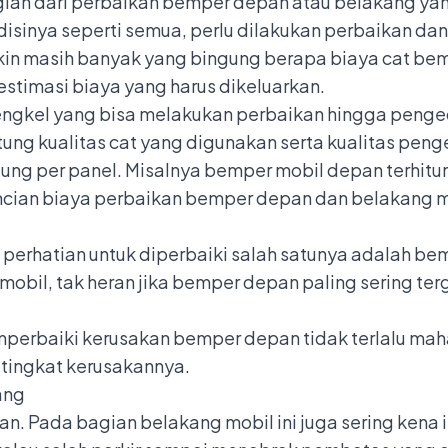
an dari perbaikan bemper depan atau belakang ya
sinya seperti semua, perlu dilakukan perbaikan dan
in masih banyak yang bingung berapa biaya cat bemp
estimasi biaya yang harus dikeluarkan.
engkel yang bisa melakukan perbaikan hingga penge
tung kualitas cat yang digunakan serta kualitas pen
tung per panel. Misalnya bemper mobil depan terhitu
incian biaya perbaikan bemper depan dan belakang 
n
 perhatian untuk diperbaiki salah satunya adalah b
mobil, tak heran jika bemper depan paling sering te
mperbaiki kerusakan bemper depan tidak terlalu mah
n tingkat kerusakannya.
ang
. Pada bagian belakang mobil ini juga sering kena 