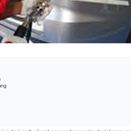
n
ang