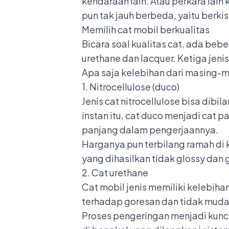
kendaraan lain. Atau perkara lai
pun tak jauh berbeda, yaitu berk
Memilih cat mobil berkualitas
Bicara soal kualitas cat, ada bebe
urethane dan lacquer. Ketiga jenis
Apa saja kelebihan dari masing-ma
1. Nitrocellulose (duco)
Jenis cat nitrocellulose bisa dib
instan itu, cat duco menjadi cat 
panjang dalam pengerjaannya.
Harganya pun terbilang ramah di 
yang dihasilkan tidak glossy da
2. Cat urethane
Cat mobil jenis memiliki kelebih
terhadap goresan dan tidak muda
Proses pengeringan menjadi kunci 