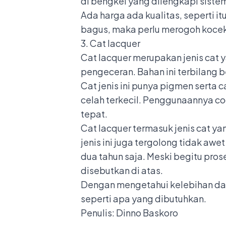
di bengkel yang dilengkapi siste
Ada harga ada kualitas, seperti i
bagus, maka perlu merogoh kocek 
3. Cat lacquer
Cat lacquer merupakan jenis cat
pengeceran. Bahan ini terbilang
Cat jenis ini punya pigmen serta
celah terkecil. Penggunaannya co
tepat.
Cat lacquer termasuk jenis cat ya
jenis ini juga tergolong tidak aw
dua tahun saja. Meski begitu pros
disebutkan di atas.
Dengan mengetahui kelebihan dan 
seperti apa yang dibutuhkan.
Penulis: Dinno Baskoro