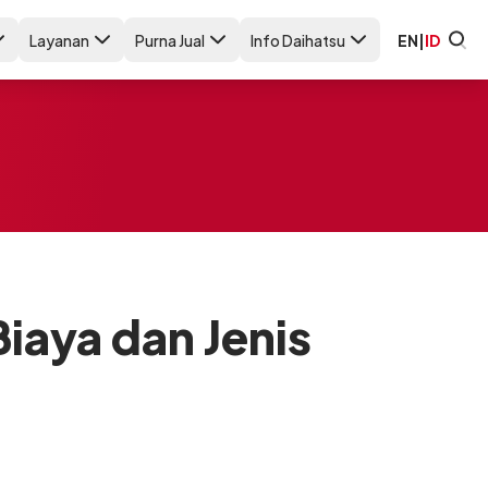
Layanan
Purna Jual
Info Daihatsu
EN
|
ID
iaya dan Jenis