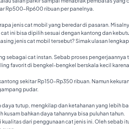
n kalau salah parkir sampai menabrak pembatas yang 
isar Rp500-Rp600 ribuan per panelnya.
rapa jenis cat mobil yang beredar di pasaran. Misalnya
 cat ini bisa dipilih sesuai dengan kantong dan kebut
sing jenis cat mobil tersebut? Simak ulasan lengkap
ilang sebagai cat instan. Sebab proses pengerjaannya 
paling favorit di bengkel-bengkel berskala kecil kar
kantong sekitar Rp150-Rp350 ribuan. Namun kekuranga
n gampang pudar.
an daya tutup, mengkilap dan ketahanan yang lebih b
h kusam bahkan daya tahannya bisa puluhan tahun.
kualitas dari penggunaan cat jenis ini. Oleh sebab i