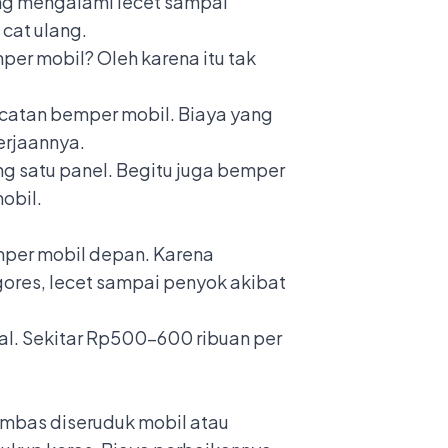
ng mengalami lecet sampai
 cat ulang.
er mobil? Oleh karena itu tak
catan bemper mobil. Biaya yang
gerjaannya.
ng satu panel. Begitu juga bemper
mobil.
emper mobil depan. Karena
rgores, lecet sampai penyok akibat
al. Sekitar Rp500-600 ribuan per
imbas diseruduk mobil atau