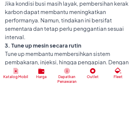
Jika kondisi busi masih layak, pembersihan kerak
karbon dapat membantu meningkatkan
performanya. Namun, tindakan ini bersifat
sementara dan tetap perlu penggantian sesuai
interval.
3. Tune up mesin secara rutin
Tune up membantu membersihkan sistem
pembakaran, injeksi, hingga pengapian. Dengan
kondisi mesin yang lebih bersih, busi dapat
Katalog Mobil
Harga
Dapatkan
Outlet
Fleet
bekerja lebih stabil dan tahan lama.
Penawaran
4. Perbaikan jika ada kebocoran oli
Jika busi cepat kotor akibat oli, maka masalah
utama harus diperbaiki terlebih dahulu.
Pemeriksaan ring piston, seal klep, atau
komponen mesin lainnya perlu dilakukan agar
masalah tidak berulang.