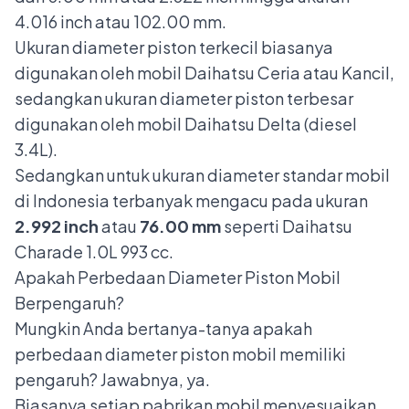
4.016 inch atau 102.00 mm.
Ukuran diameter piston terkecil biasanya
digunakan oleh mobil
Daihatsu Ceria
atau Kancil,
sedangkan ukuran diameter piston terbesar
digunakan oleh mobil Daihatsu Delta (diesel
3.4L).
Sedangkan untuk ukuran diameter standar mobil
di Indonesia terbanyak mengacu pada ukuran
2.992 inch
atau
76.00 mm
seperti
Daihatsu
Charade
1.0L 993 cc.
Apakah Perbedaan Diameter Piston Mobil
Berpengaruh?
Mungkin Anda bertanya-tanya apakah
perbedaan diameter piston mobil memiliki
pengaruh? Jawabnya, ya.
Biasanya setiap pabrikan mobil menyesuaikan