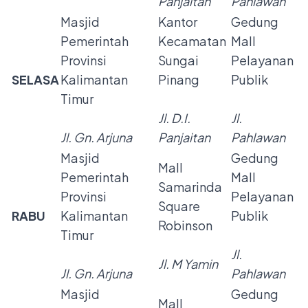
Panjaitan
Pahlawan
Masjid
Kantor
Gedung
Pemerintah
Kecamatan
Mall
Provinsi
Sungai
Pelayanan
SELASA
Kalimantan
Pinang
Publik
Timur
Jl. D.I.
Jl.
Jl. Gn. Arjuna
Panjaitan
Pahlawan
Masjid
Gedung
Mall
Pemerintah
Mall
Samarinda
Provinsi
Pelayanan
Square
RABU
Kalimantan
Publik
Robinson
Timur
Jl.
Jl. M Yamin
Jl. Gn. Arjuna
Pahlawan
Masjid
Gedung
Mall