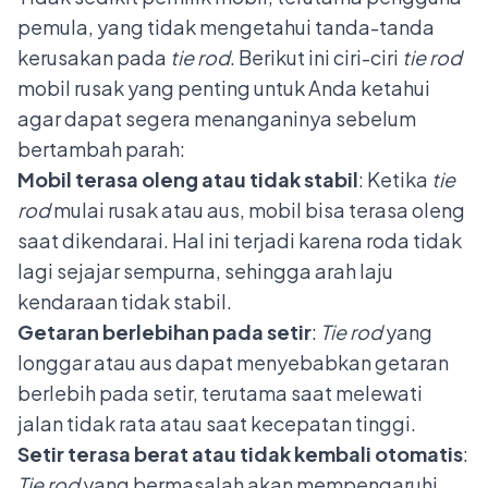
pemula, yang tidak mengetahui tanda-tanda
kerusakan pada
tie rod
. Berikut ini ciri-ciri
tie rod
mobil rusak yang penting untuk Anda ketahui
agar dapat segera menanganinya sebelum
bertambah parah:
Mobil terasa oleng atau tidak stabil
: Ketika
tie
rod
mulai rusak atau aus, mobil bisa terasa oleng
saat dikendarai. Hal ini terjadi karena roda tidak
lagi sejajar sempurna, sehingga arah laju
kendaraan tidak stabil.
Getaran berlebihan pada setir
:
Tie rod
yang
longgar atau aus dapat menyebabkan getaran
berlebih pada setir, terutama saat melewati
jalan tidak rata atau saat kecepatan tinggi.
Setir terasa berat atau tidak kembali otomatis
:
Tie rod
yang bermasalah akan mempengaruhi