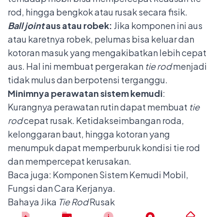
rod, hingga bengkok atau rusak secara fisik.
Ball joint
aus atau robek:
Jika komponen ini aus
atau karetnya robek, pelumas bisa keluar dan
kotoran masuk yang mengakibatkan lebih cepat
aus. Hal ini membuat pergerakan
tie rod
menjadi
tidak mulus dan berpotensi terganggu.
Minimnya perawatan sistem kemudi
:
Kurangnya perawatan rutin dapat membuat
tie
rod
cepat rusak. Ketidakseimbangan roda,
kelonggaran baut, hingga kotoran yang
menumpuk dapat memperburuk kondisi tie rod
dan mempercepat kerusakan.
Baca juga:
Komponen Sistem Kemudi Mobil,
Fungsi dan Cara Kerjanya
.
Bahaya Jika
Tie Rod
Rusak
Kerusakan pada
tie rod
mobil bisa menimbulkan