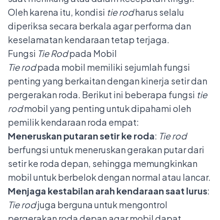
Oleh karena itu, kondisi
tie rod
harus selalu
diperiksa secara berkala agar performa dan
keselamatan kendaraan tetap terjaga.
Fungsi
Tie Rod
pada Mobil
Tie rod
pada mobil memiliki sejumlah fungsi
penting yang berkaitan dengan kinerja setir dan
pergerakan roda. Berikut ini beberapa fungsi
tie
rod
mobil yang penting untuk dipahami oleh
pemilik kendaraan roda empat:
Meneruskan putaran setir ke roda
:
Tie rod
berfungsi untuk meneruskan gerakan putar dari
setir ke roda depan, sehingga memungkinkan
mobil untuk berbelok dengan normal atau lancar.
Menjaga kestabilan arah kendaraan saat lurus
:
Tie rod
juga berguna untuk mengontrol
pergerakan roda depan agar mobil dapat