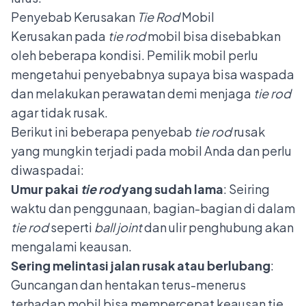
Penyebab Kerusakan
Tie Rod
Mobil
Kerusakan pada
tie rod
mobil bisa disebabkan
oleh beberapa kondisi. Pemilik mobil perlu
mengetahui penyebabnya supaya bisa waspada
dan melakukan perawatan demi menjaga
tie rod
agar tidak rusak.
Berikut ini beberapa penyebab
tie rod
rusak
yang mungkin terjadi pada mobil Anda dan perlu
diwaspadai:
Umur pakai
tie rod
yang sudah lama
: Seiring
waktu dan penggunaan, bagian-bagian di dalam
tie rod
seperti
ball joint
dan ulir penghubung akan
mengalami keausan.
Sering melintasi jalan rusak atau berlubang
:
Guncangan dan hentakan terus-menerus
terhadap mobil bisa mempercepat keausan tie