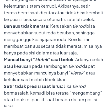
kelenturan sistem kemudi. Akibatnya, setir
terasa berat saat diputar atau tidak bisa kembali
ke posisi lurus secara otomatis setelah belok.
Ban aus tidak merata
: Kerusakan
tie rod
bisa
menyebabkan sudut roda berubah, sehingga
mengganggu kesejajaran roda. Kondisi ini
membuat ban aus secara tidak merata, misalnya
hanya pada sisi dalam atau luar saja.
Muncul bunyi “
kletek
” saat belok
: Adanya celah
atau keausan pada sambungan
tie rod
dapat
menyebabkan munculnya bunyi "
kletek
" atau
ketukan saat mobil dibelokkan.
Setir tidak presisi saat lurus
: Jika
tie rod
bermasalah, kemudi bisa terasa "mengambang"
atau tidak responsif saat berada dalam posisi
lurus.