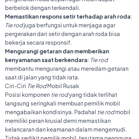
berbelok dengan terkendali.
Memastikan respons setir terhadap arah roda
:
Tie rod
juga berfungsi untuk menjaga agar
pergerakan dari setir dengan arah roda bisa
bekerja secara responsif.
Mengurangi getaran dan memberikan
kenyamanan saat berkendara
:
Tie rod
membantu mengurangi atau meredam getaran
saat di jalan yang tidak rata.
Ciri-Ciri
Tie Rod
Mobil Rusak
Posisi komponen
tie rod
yang tidak terlihat
langsung seringkali membuat pemilik mobil
mengabaikan kondisinya. Padahal
tie rod
mobil
memiliki peran krusial demi memastikan
kelancaran dan keamanan dalam mengemudi.
Tidak sedikit pemilik mobil, terutama pengguna