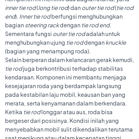
inner tie rod
(
long tie rod
) dan
outer tie rod
(
tie rod
end
).
Inner tie rod
berfungsi menghubungkan
bagian
steering rack
dengan
tie rod end
.
Sementara fungsi
outer tie rod
adalah untuk
menghubungkan ujung
tie rod
dengan
knuckle
(bagian yang menampung roda).
Selain berperan dalam kelancaran gerak kemudi,
tie rod
juga berkontribusi terhadap stabilitas
kendaraan. Komponen ini membantu menjaga
kesejajaran roda yang berdampak langsung
pada kestabilan laju mobil, keausan ban yang
merata, serta kenyamanan dalam berkendara.
Ketika
tie rod
longgar atau aus, roda bisa
bergeser dari posisinya. Kondisi inilah yang
menyebabkan mobil sulit dikendalikan terutama
saat menikung atau dalam kecepatan tinggi.