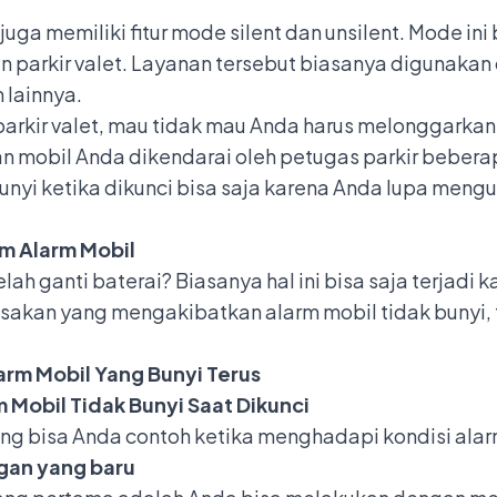
uga memiliki fitur
mode silent dan unsilent
. Mode ini
parkir valet. Layanan tersebut biasanya digunakan ol
 lainnya.
arkir valet, mau tidak mau Anda harus melonggarka
n mobil Anda dikendarai oleh petugas parkir bebera
 bunyi ketika dikunci bisa saja karena Anda lupa me
m Alarm Mobil
lah ganti baterai? Biasanya hal ini bisa saja terjad
sakan yang mengakibatkan alarm mobil tidak bunyi, t
arm Mobil Yang Bunyi Terus
 Mobil Tidak Bunyi Saat Dikunci
ng bisa Anda contoh ketika menghadapi kondisi alarm
ngan yang baru