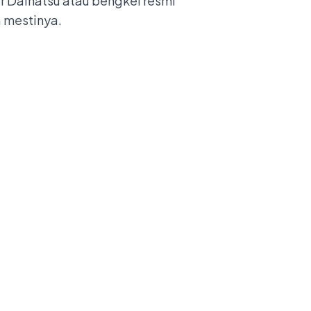
 Daihatsu atau bengkel resmi
a mestinya.