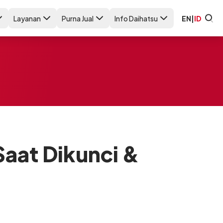
Layanan
Purna Jual
Info Daihatsu
EN
|
ID
Saat Dikunci &