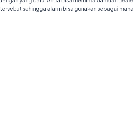
dengan yang baru.
Anda bisa meminta bantuan dealer
 tersebut sehingga alarm bisa gunakan sebagai man