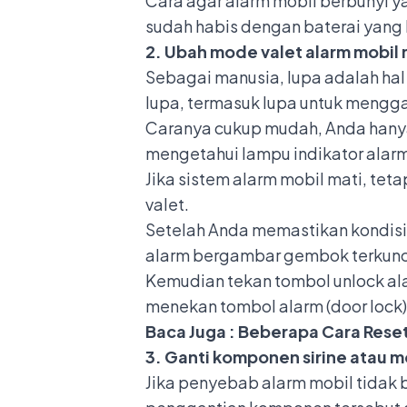
Cara agar alarm mobil berbunyi 
sudah habis dengan baterai yang 
2. Ubah mode valet alarm mobil
Sebagai manusia, lupa adalah hal
lupa, termasuk lupa untuk mengg
Caranya cukup mudah, Anda hanya 
mengetahui lampu indikator alarm
Jika sistem alarm mobil mati, te
valet.
Setelah Anda memastikan kondisi 
alarm bergambar gembok terkunci
Kemudian tekan tombol unlock ala
menekan tombol alarm (door lock
Baca Juga :
Beberapa Cara Reset
3. Ganti komponen sirine atau m
Jika penyebab alarm mobil tidak b