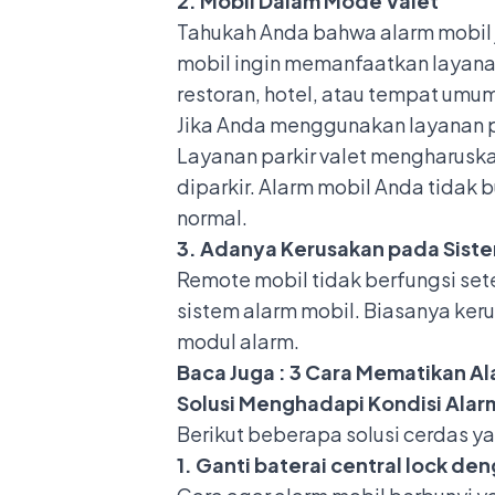
2. Mobil Dalam Mode Valet
Tahukah Anda bahwa alarm mobil j
mobil ingin memanfaatkan layanan 
restoran, hotel, atau tempat umum
Jika Anda menggunakan layanan p
Layanan parkir valet mengharuska
diparkir. Alarm mobil Anda tidak
normal.
3. Adanya Kerusakan pada Siste
Remote mobil tidak berfungsi sete
sistem alarm mobil.
Biasanya keru
modul alarm.
Baca Juga :
3 Cara Mematikan Al
Solusi Menghadapi Kondisi Alarm
Berikut beberapa solusi cerdas ya
1. Ganti baterai central lock de