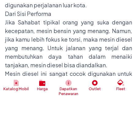
digunakan perjalanan luar kota.
Dari Sisi Performa
Jika Sahabat tipikal orang yang suka dengan
kecepatan, mesin bensin yang menang. Namun,
jika kamu lebih fokus ke torsi, maka mesin diesel
yang menang. Untuk jalanan yang terjal dan
membutuhkan daya tahan dalam menaiki
tanjakan, mesin diesel bisa diandalkan.
Mesin diesel ini sangat cocok digunakan untuk
kamu yang sering melakukan perjalanan di
Katalog Mobil
Harga
Dapatkan
Outlet
Fleet
pedesaan. Sedangkan mesin bensin ini lebih
Penawaran
cocok digunakan untuk kamu yang hidup di
perkotaan.
Dari Sisi Keamanan
Mesin diesel dianggap lebih aman dibandingkan
dengan mesin bensin. Jika mesin bensin