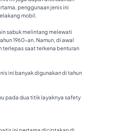
rtama, penggunaan jenis ini
belakang mobil.
esain sabuk melintang melewati
tahun 1960-an. Namun, di awal
h terlepas saat terkena benturan
nis ini banyak digunakan di tahun
 pada dua titik layaknya safety
tis ini pertama diciptakan di