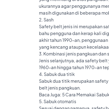
ukurannya agar penggunanya meras
masih digunakan di beberapa mob
2. Sash
Safety belt jenis ini merupakan s
bahu pengguna dan kerap kali dig
akhir tahun 1990-an, penggunaan s
yang kencang ataupun kecelakaa
3. Kombinasi jenis pangkuan dan 
Jenis selanjutnya, ada safety bel
1960-an hingga tahun 1970-an t
4. Sabuk dua titik
Sabuk dua titik merupakan safety
belt jenis pangkuan.
Baca Juga:
5 Cara Memakai Sabu
5. Sabuk otomatis
Sesuai dengan namanya, safety be