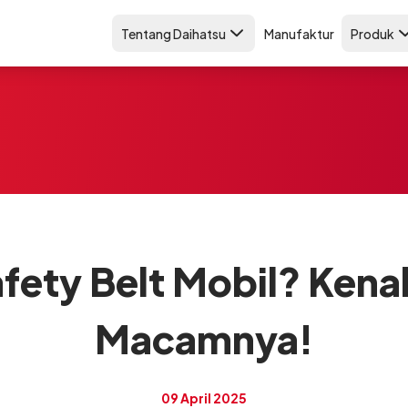
Tentang Daihatsu
Manufaktur
Produk
afety Belt Mobil? Ken
Macamnya!
09 April 2025