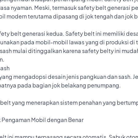
a nyaman. Meski, termasuk safety belt generasi pe
il modern terutama dipasang di jok tengah dan jok 
afety belt generasi kedua. Safety belt ini memiliki d
unakan pada mobil-mobil lawas yang di produksi di 
ash mulai ditinggalkan karena safety belty ini muda
n.
sash
t yang mengadopsi desain jenis pangkuan dan sash. Je
epatnya pada bagian jok belakang penumpang.
 belt yang menerapkan sistem penahan yang bertumpu
k Pengaman Mobil dengan Benar
lt ini mampu terpasang secara otomatis. Sabuk otoma