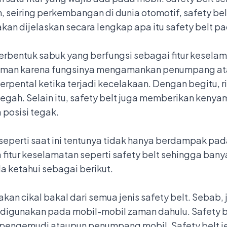
 seiring perkembangan di dunia otomotif, safety belt
 akan dijelaskan secara lengkap apa itu safety bel
berbentuk sabuk yang berfungsi sebagai
fitur kesela
gaman karena fungsinya mengamankan penumpang at
pental ketika terjadi kecelakaan. Dengan begitu, ri
dicegah. Selain itu, safety belt juga memberikan ken
 posisi tegak.
seperti saat ini tentunya tidak hanya berdampak pad
a fitur keselamatan seperti safety belt sehingga 
a ketahui sebagai berikut.
an cikal bakal dari semua jenis safety belt. Sebab, 
digunakan pada mobil-mobil zaman dahulu. Safety bel
pengemudi ataupun penumpang mobil. Safety belt jen