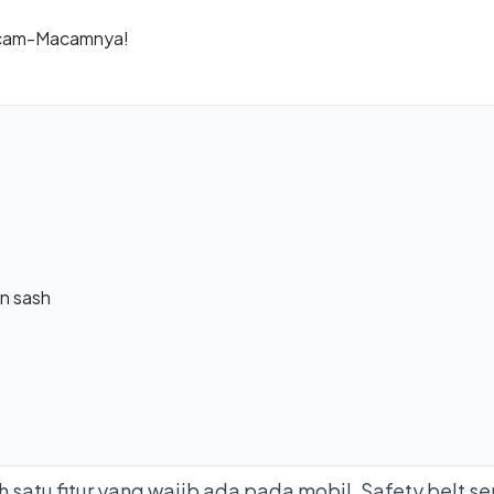
an sash
 satu fitur yang wajib ada pada mobil. Safety belt se