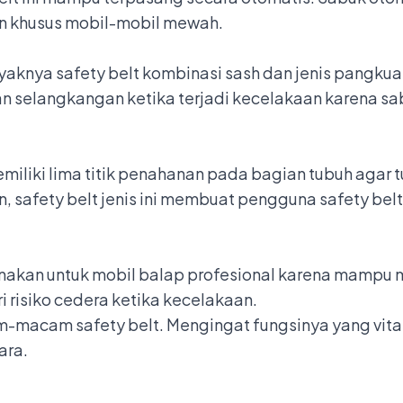
n khusus
mobil-mobil mewah
.
layaknya safety belt kombinasi sash dan jenis pangkua
an selangkangan ketika terjadi kecelakaan karena s
miliki lima titik penahanan pada bagian tubuh agar tu
, safety belt jenis ini membuat pengguna safety bel
igunakan untuk mobil balap profesional karena mam
i risiko cedera ketika kecelakaan.
macam safety belt. Mengingat fungsinya yang vital,
ara.