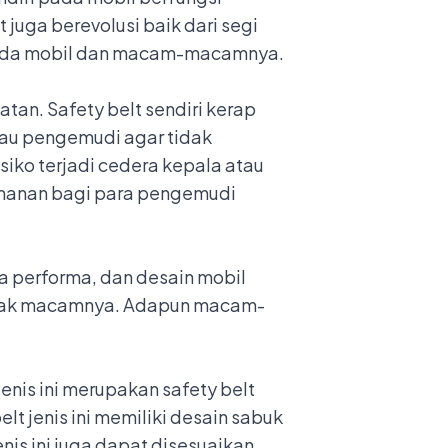
 juga berevolusi baik dari segi
t pada mobil dan macam-macamnya.
matan
. Safety belt sendiri kerap
au pengemudi agar tidak
siko terjadi cedera kepala atau
yamanan bagi para pengemudi
a performa, dan desain mobil
banyak macamnya. Adapun macam-
jenis ini merupakan safety belt
t jenis ini memiliki desain sabuk
is ini juga dapat disesuaikan