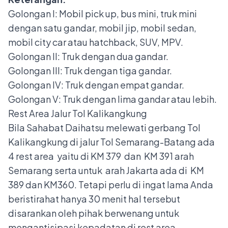
Golongan I: Mobil pick up, bus mini, truk mini
dengan satu gandar, mobil jip, mobil sedan,
mobil city car atau hatchback, SUV, MPV.
Golongan II: Truk dengan dua gandar.
Golongan III: Truk dengan tiga gandar.
Golongan IV: Truk dengan empat gandar.
Golongan V: Truk dengan lima gandar atau lebih.
Rest Area Jalur Tol Kalikangkung
Bila Sahabat Daihatsu melewati gerbang Tol
Kalikangkung di jalur Tol Semarang-Batang ada
4 rest area yaitu di KM 379 dan KM 391 arah
Semarang serta untuk arah Jakarta ada di KM
389 dan KM360. Tetapi perlu di ingat lama Anda
beristirahat hanya 30 menit hal tersebut
disarankan oleh pihak berwenang untuk
mengantisipasi kepadatan di rest area.