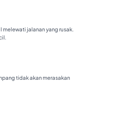
l melewati jalanan yang rusak.
il.
umpang tidak akan merasakan