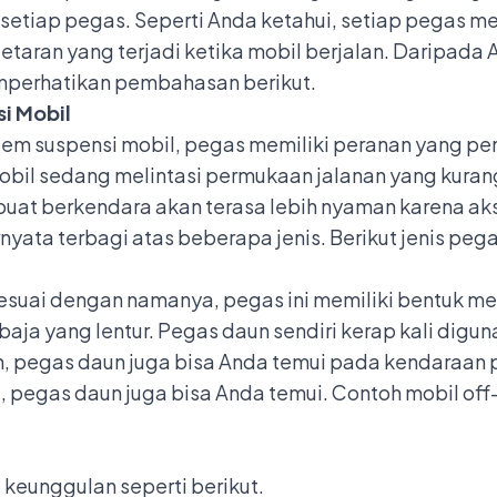
setiap pegas. Seperti Anda ketahui, setiap pegas m
taran yang terjadi ketika mobil berjalan. Daripada 
perhatikan pembahasan berikut.
i Mobil
tem suspensi mobil, pegas memiliki peranan yang p
mobil sedang melintasi permukaan jalanan yang kurang
uat berkendara akan terasa lebih nyaman karena aks
nyata terbagi atas beberapa jenis. Berikut jenis pe
Sesuai dengan namanya, pegas ini memiliki bentuk m
ah baja yang lentur. Pegas daun sendiri kerap kali d
un, pegas daun juga bisa Anda temui pada kendaraan
d
, pegas daun juga bisa Anda temui. Contoh mobil o
 keunggulan seperti berikut.