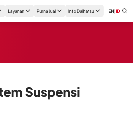
Layanan
Purna Jual
Info Daihatsu
EN
|
ID
stem Suspensi