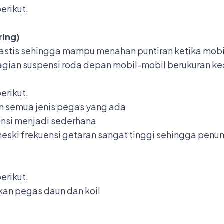
erikut.
ring)
 elastis sehingga mampu menahan puntiran ketika mobi
agian suspensi roda depan mobil-mobil berukuran kec
erikut.
n semua jenis pegas yang ada
ensi menjadi sederhana
meski frekuensi getaran sangat tinggi sehingga pen
erikut.
kan pegas daun dan koil