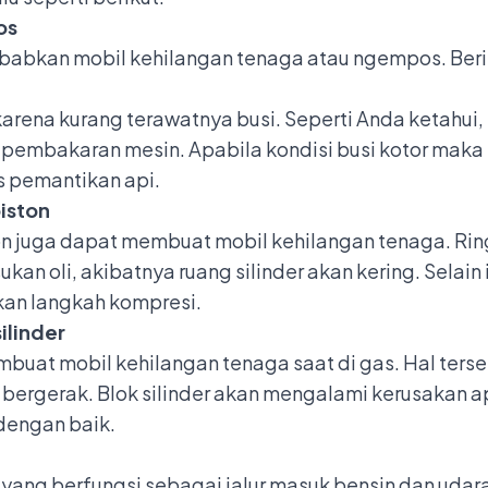
os
abkan mobil kehilangan tenaga atau ngempos. Berik
ena kurang terawatnya busi. Seperti Anda ketahui, 
 pembakaran mesin. Apabila kondisi busi kotor maka
 pemantikan api.
iston
n juga dapat membuat mobil kehilangan tenaga. Rin
n oli, akibatnya ruang silinder akan kering. Selain
an langkah kompresi.
ilinder
buat mobil kehilangan tenaga saat di gas. Hal terseb
ka bergerak. Blok silinder akan mengalami kerusakan 
dengan baik.
ng berfungsi sebagai jalur masuk bensin dan udara 