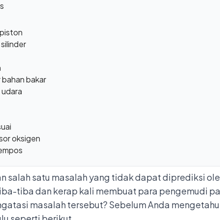
s
 piston
silinder
h
r bahan bakar
 udara
uai
sor oksigen
gempos
alah satu masalah yang tidak dapat diprediksi oleh
iba-tiba dan kerap kali membuat para pengemudi pani
gatasi masalah tersebut? Sebelum Anda mengetahui
u seperti berikut.