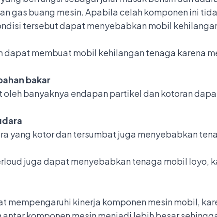
ran gas buang mesin. Apabila celah komponen ini tid
ndisi tersebut dapat menyebabkan mobil kehilanga
ah dapat membuat mobil kehilangan tenaga karena m
 bahan bakar
at oleh banyaknya endapan partikel dan kotoran dap
udara
 udara yang kotor dan tersumbat juga menyebabkan ten
rloud juga dapat menyebabkan tenaga mobil loyo, ka
at mempengaruhi kinerja komponen mesin mobil, ka
 antar komponen mesin menjadi lebih besar sehingga