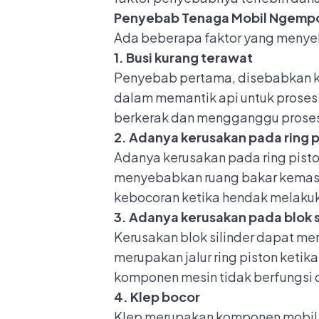
Penyebab Tenaga Mobil Ngemp
Ada beberapa faktor yang menyeb
1. Busi kurang terawat
Penyebab pertama, disebabkan kar
dalam memantik api untuk proses
berkerak dan mengganggu proses
2. Adanya kerusakan pada ring p
Adanya kerusakan pada ring pisto
menyebabkan ruang bakar kemasuka
kebocoran ketika hendak melakuk
3. Adanya kerusakan pada blok s
Kerusakan blok silinder dapat mem
merupakan jalur ring piston keti
komponen mesin tidak berfungsi 
4. Klep bocor
Klep merupakan komponen mobil ya