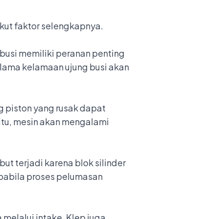
ut faktor selengkapnya.
busi memiliki peranan penting
 lama kelamaan ujung busi akan
g piston yang rusak dapat
 itu, mesin akan mengalami
ut terjadi karena blok silinder
apabila proses pelumasan
melalui intake. Klep juga