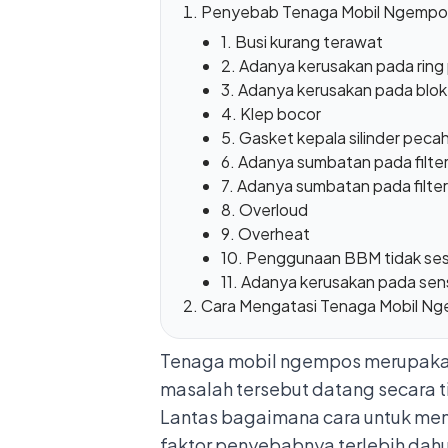
Penyebab Tenaga Mobil Ngempo
1. Busi kurang terawat
2. Adanya kerusakan pada ring
3. Adanya kerusakan pada blok 
4. Klep bocor
5. Gasket kepala silinder peca
6. Adanya sumbatan pada filte
7. Adanya sumbatan pada filter
8. Overloud
9. Overheat
10. Penggunaan BBM tidak ses
11. Adanya kerusakan pada sen
Cara Mengatasi Tenaga Mobil N
Tenaga mobil ngempos merupakan s
masalah tersebut datang secara t
Lantas bagaimana cara untuk men
faktor penyebabnya terlebih dahul