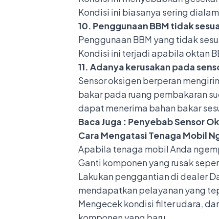
Kondisi ini biasanya sering dialam
10. Penggunaan BBM tidak sesua
Penggunaan BBM yang tidak sesua
Kondisi ini terjadi apabila oktan 
11. Adanya kerusakan pada sens
Sensor oksigen berperan mengiri
bakar pada ruang pembakaran sud
dapat menerima bahan bakar ses
Baca Juga :
Penyebab Sensor Oks
Cara Mengatasi Tenaga Mobil 
Apabila tenaga mobil Anda ngemp
Ganti komponen yang rusak seperti 
Lakukan penggantian di
dealer D
mendapatkan pelayanan yang tepa
Mengecek kondisi filter udara, dan
komponen yang baru.