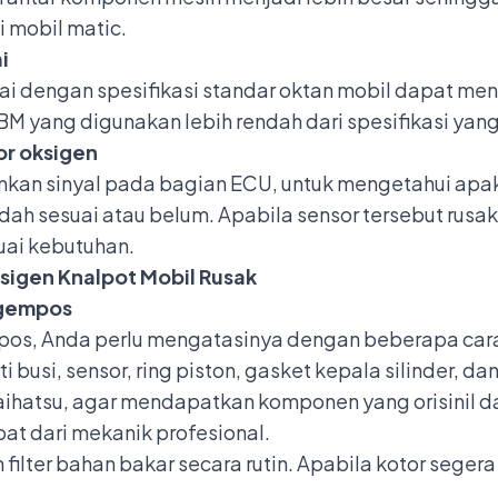
i mobil matic.
i
i dengan spesifikasi standar oktan mobil dapat me
BBM yang digunakan lebih rendah dari spesifikasi yan
or oksigen
mkan sinyal pada
bagian ECU
, untuk mengetahui apa
ah sesuai atau belum. Apabila sensor tersebut rus
uai kebutuhan.
igen Knalpot Mobil Rusak
Ngempos
os, Anda perlu mengatasinya dengan beberapa cara
busi, sensor, ring piston, gasket kepala silinder, da
aihatsu
, agar mendapatkan komponen yang orisinil da
t dari mekanik profesional.
 filter bahan bakar secara rutin. Apabila kotor seger