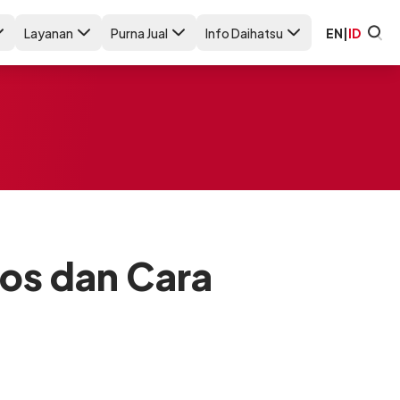
Layanan
Purna Jual
Info Daihatsu
EN
|
ID
os dan Cara