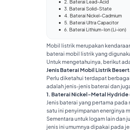
2. Baterai Lead-Acid
3. Baterai Solid-State
4. Baterai Nickel-Cadmium
5. Baterai Ultra Capacitor
6. Baterai Lithium-Ion (Li-ion)
Mobil listrik merupakan
kendaraan
baterai mobil listrik yang digun
Untuk mengetahuinya, berikut ad
Jenis Baterai Mobil Listrik Bese
Perlu diketahui terdapat berbagai
adalah jenis-jenis baterai dan j
1. Baterai Nickel-Metal Hydride
Jenis baterai yang pertama pada m
satu ini penyimpanan energinya 
Sementara untuk logam lain dan ju
jenis ini umumnya dipakai pada je