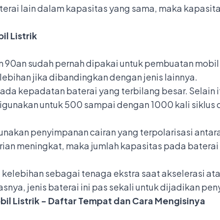
rai lain dalam kapasitas yang sama, maka kapasitas b
l Listrik
90an sudah pernah dipakai untuk pembuatan mobil li
ebihan jika dibandingkan dengan jenis lainnya.
a kepadatan baterai yang terbilang besar. Selain itu
 digunakan untuk 500 sampai dengan 1000 kali siklus 
unakan penyimpanan cairan yang terpolarisasi antara 
ian meningkat, maka jumlah kapasitas pada baterai b
nya kelebihan sebagai tenaga ekstra saat akselerasi a
a, jenis baterai ini pas sekali untuk dijadikan peny
bil Listrik - Daftar Tempat dan Cara Mengisinya