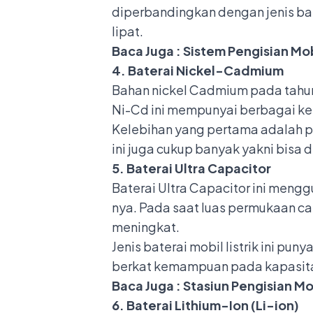
diperbandingkan dengan jenis bate
lipat.
Baca Juga :
Sistem Pengisian Mobi
4. Baterai Nickel-Cadmium
Bahan nickel Cadmium pada tahun 
Ni-Cd ini mempunyai berbagai kel
Kelebihan yang pertama adalah pad
ini juga cukup banyak yakni bisa
5. Baterai Ultra Capacitor
Baterai Ultra Capacitor ini mengg
nya. Pada saat luas permukaan car
meningkat.
Jenis baterai mobil listrik ini pu
berkat kemampuan pada kapasitasny
Baca Juga :
Stasiun Pengisian Mo
6. Baterai Lithium-Ion (Li-ion)