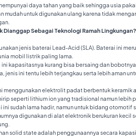
 mempunyai daya tahan yang baik sehingga usia pakai 
gan mudah untuk digunakan ulang karena tidak meng
gan.
ik Dianggap Sebagai Teknologi Ramah Lingkungan? 
unakan jenis baterai Lead-Acid (SLA). Baterai ini me
ia mobil listrik paling lama.
 ini kapasitasnya kurang bisa bersaing dan bobotnya
, jenis ini tentu lebih terjangkau serta lebih aman un
i menggunakan elektrolit padat berbentuk keramik 
 mirip seperti lithium ion yang tradisional namun lebi
 ini sudah lama hadir, namun untuk bidang otomotif se
 umumnya digunakan di alat elektronik berukuran kecil
ung.
han solid state adalah penggunaannya secara kapasit