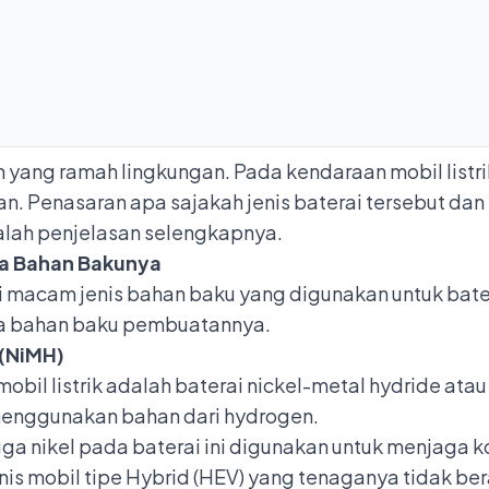
 yang ramah lingkungan
. Pada kendaraan mobil listr
akan. Penasaran apa sajakah jenis baterai tersebut d
alah penjelasan selengkapnya.
rta Bahan Bakunya
 macam jenis bahan baku yang digunakan untuk batera
uga bahan baku pembuatannya.
 (NiMH)
obil listrik adalah baterai nickel-metal hydride ata
menggunakan bahan dari hydrogen.
ga nikel pada baterai ini digunakan untuk menjaga ko
nis mobil tipe Hybrid (HEV) yang tenaganya tidak bera