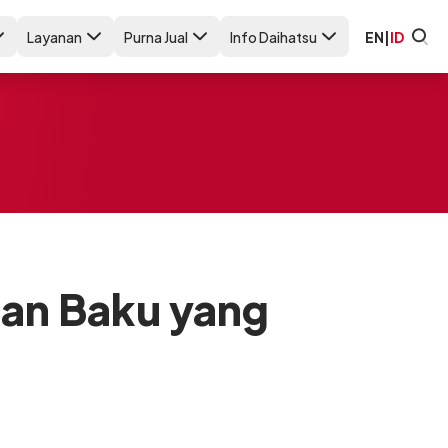
Layanan
Purna Jual
Info Daihatsu
EN
|
ID
ahan Baku yang