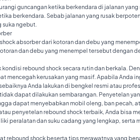
rangi guncangan ketika berkendara di jalanan yang 
etika berkendara. Sebab jalanan yang rusak berpote
g suka ngebut.
orber
n shock absorber dari kotoran dan debu yang menempe
kotoran dan debu yang menempel tersebut dengan de
k kondisi rebound shock secara rutin dan berkala. D
apat mencegah kerusakan yang masif. Apabila Anda 
sebaiknya Anda lakukan di bengkel resmi atau profe
tidak dapat dilakukan sembarangan. Penyetelan ya
hingga dapat menyebabkan mobil oleng, ban pecah, a
tau penyetelan rebound shock terbaik, Anda bisa m
iliki peralatan dan suku cadang yang lengkap, serta
t rebound shock beserta tips merawatnya yang bena