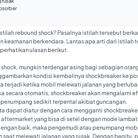
g rusak
absorber
ilah rebound shock? Pasalnya istilah tersebut berka
eamanan berkendara. Lantas apa arti dari istilah 
erhatikan ulasan berikut.
d shock, mungkin terdengar asing bagi sebagian ora
nggambarkan kondisi kembalinya
shockbreaker
ke po
a terjadi ketika mobil melewati jalanan yang berluba
aka secara otomatis, shockbreaker akan mengalami e
enumpang sedikit terpental akibat guncangan.
ata dapat diatur dengan
cara mengganti shockbreaker 
 aftermarket yang bisa di setel dengan mode lambat
 dengan baik, maka pengemudi atau penumpang mobil
n saat melewati jalanan yang rusak. Dengan begitu