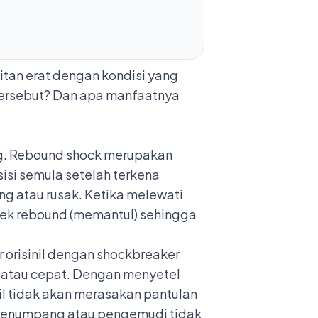
itan erat dengan kondisi yang
tersebut? Dan apa manfaatnya
ng. Rebound shock merupakan
sisi semula setelah terkena
ng atau rusak. Ketika melewati
fek rebound (memantul) sehingga
orisinil
dengan shockbreaker
 atau cepat. Dengan menyetel
 tidak akan merasakan pantulan
, penumpang atau pengemudi tidak