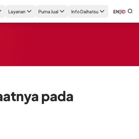
Layanan
Purna Jual
Info Daihatsu
EN
|
ID
aatnya pada