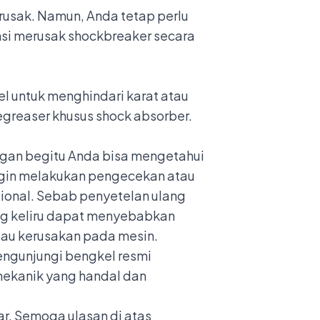
rusak. Namun, Anda tetap perlu
nsi merusak shockbreaker secara
l untuk menghindari karat atau
greaser khusus shock absorber.
engan begitu Anda bisa mengetahui
ingin melakukan pengecekan atau
sional. Sebab penyetelan ulang
ng keliru dapat menyebabkan
tau kerusakan pada mesin.
engunjungi
bengkel resmi
 mekanik yang handal dan
r. Semoga ulasan di atas