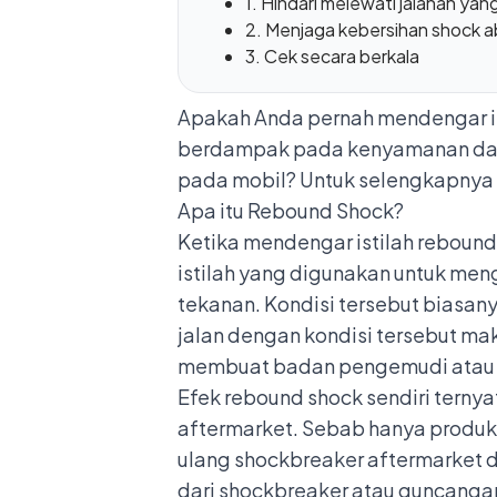
1. Hindari melewati jalanan yan
2. Menjaga kebersihan shock 
3. Cek secara berkala
Apakah Anda pernah mendengar ist
berdampak pada kenyamanan dan k
pada mobil? Untuk selengkapnya p
Apa itu Rebound Shock?
Ketika mendengar istilah reboun
istilah yang digunakan untuk me
tekanan. Kondisi tersebut biasany
jalan dengan kondisi tersebut m
membuat badan pengemudi atau p
Efek rebound shock sendiri terny
aftermarket. Sebab hanya produk
ulang shockbreaker aftermarket
dari shockbreaker atau guncanga