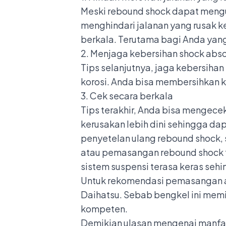
Meski rebound shock dapat mengu
menghindari jalanan yang rusak k
berkala. Terutama bagi Anda yan
2. Menjaga kebersihan shock abs
Tips selanjutnya, jaga kebersiha
korosi. Anda bisa membersihkan 
3. Cek secara berkala
Tips terakhir, Anda bisa mengece
kerusakan lebih dini sehingga d
penyetelan ulang rebound shock, 
atau pemasangan rebound shock 
sistem suspensi terasa keras se
Untuk rekomendasi pemasangan a
Daihatsu
. Sebab bengkel ini mem
kompeten.
Demikian ulasan mengenai manfaa