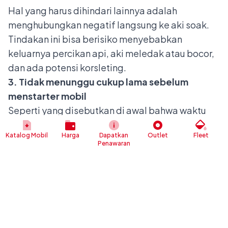
Hal yang harus dihindari lainnya adalah
menghubungkan negatif langsung ke
aki soak
.
Tindakan ini bisa berisiko menyebabkan
keluarnya percikan api, aki meledak atau bocor,
dan ada potensi korsleting.
3. Tidak menunggu cukup lama sebelum
menstarter mobil
Seperti yang disebutkan di awal bahwa waktu
yang dibutuhkan sekitar 5 menit hingga 10 menit.
Katalog Mobil
Harga
Dapatkan
Outlet
Fleet
Jika Anda terburu-buru, maka aki yang soak bisa
Penawaran
tetap tidak nyala. Ada risiko lainnya yang bisa
merusak komponen starter. Terburu-buru seperti
ini juga mengharuskan Anda untuk mengulang
proses
jumper
dari awal.
Tips Perawatan Aki Agar Tidak Soak Lagi
Daripada harus menjalani proses
jumper
aki yang