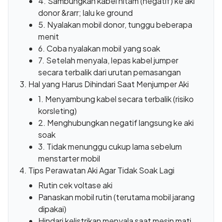
4. Sambungkan kabel hitam (negatif) ke aki
donor &rarr; lalu ke ground
5. Nyalakan mobil donor, tunggu beberapa
menit
6. Coba nyalakan mobil yang soak
7. Setelah menyala, lepas kabel jumper
secara terbalik dari urutan pemasangan
Hal yang Harus Dihindari Saat Menjumper Aki
1. Menyambung kabel secara terbalik (risiko
korsleting)
2. Menghubungkan negatif langsung ke aki
soak
3. Tidak menunggu cukup lama sebelum
menstarter mobil
Tips Perawatan Aki Agar Tidak Soak Lagi
Rutin cek voltase aki
Panaskan mobil rutin (terutama mobil jarang
dipakai)
Hindari kelistrikan menyala saat mesin mati