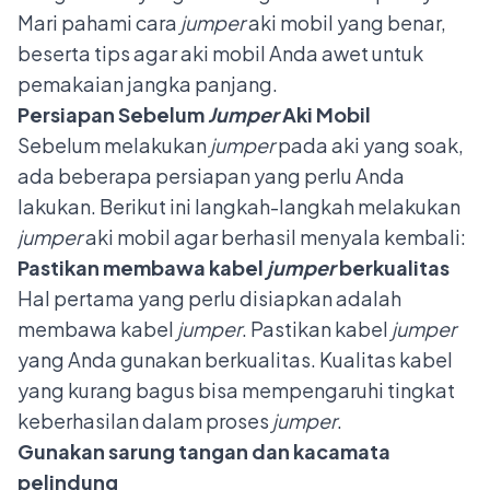
Mari pahami
cara
jumper
aki mobil yang benar,
beserta tips agar aki mobil Anda awet untuk
pemakaian jangka panjang.
Persiapan Sebelum
Jumper
Aki Mobil
Sebelum melakukan
jumper
pada aki yang soak,
ada beberapa persiapan yang perlu Anda
lakukan. Berikut ini langkah-langkah melakukan
jumper
aki mobil agar berhasil menyala kembali:
Pastikan membawa kabel
jumper
berkualitas
Hal pertama yang perlu disiapkan adalah
membawa kabel
jumper
. Pastikan kabel
jumper
yang Anda gunakan berkualitas. Kualitas kabel
yang kurang bagus bisa mempengaruhi tingkat
keberhasilan dalam proses
jumper
.
Gunakan sarung tangan dan kacamata
pelindung