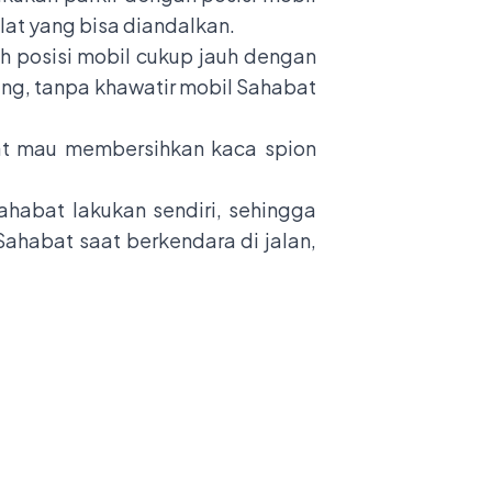
lat yang bisa diandalkan.
h posisi mobil cukup jauh dengan
ang, tanpa khawatir mobil Sahabat
bat mau membersihkan kaca spion
Sahabat lakukan sendiri, sehingga
Sahabat saat berkendara di jalan,