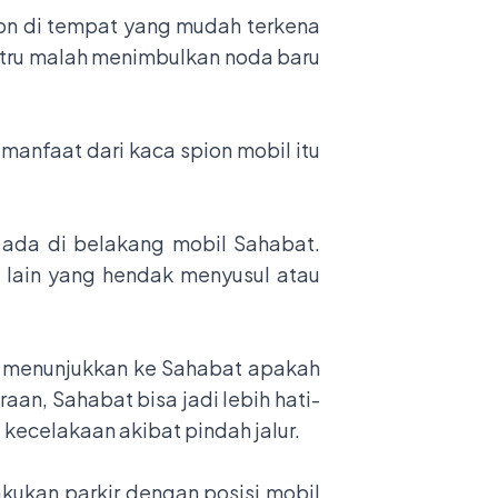
pion di tempat yang mudah terkena
stru malah menimbulkan noda baru
anfaat dari kaca spion mobil itu
ng ada di belakang mobil Sahabat.
 lain yang hendak menyusul atau
an menunjukkan ke Sahabat apakah
aan, Sahabat bisa jadi lebih hati-
 kecelakaan akibat pindah jalur.
kukan parkir dengan posisi mobil