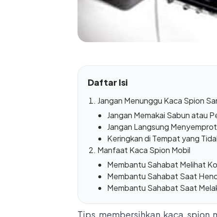
Daftar Isi
Jangan Menunggu Kaca Spion Sam
Jangan Memakai Sabun atau P
Jangan Langsung Menyemprotk
Keringkan di Tempat yang Tida
Manfaat Kaca Spion Mobil
Membantu Sahabat Melihat Kond
Membantu Sahabat Saat Henda
Membantu Sahabat Saat Melak
Tips membersihkan kaca spion m