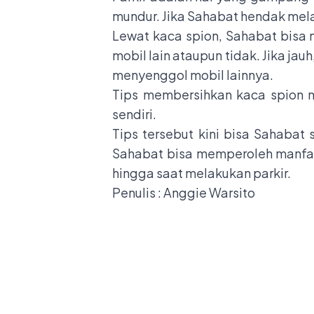
mundur. Jika Sahabat hendak mela
Lewat kaca spion, Sahabat bisa 
mobil lain ataupun tidak. Jika j
menyenggol mobil lainnya.
Tips membersihkan kaca spion m
sendiri.
Tips tersebut kini bisa Sahabat 
Sahabat bisa memperoleh manfaat 
hingga saat melakukan parkir.
Penulis : Anggie Warsito