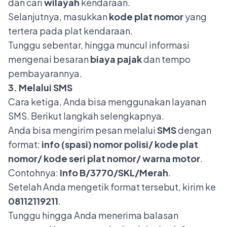
dan cari
wilayah
kendaraan.
Selanjutnya, masukkan
kode plat nomor
yang
tertera pada plat kendaraan.
Tunggu sebentar, hingga muncul informasi
mengenai besaran
biaya pajak
dan tempo
pembayarannya.
3. Melalui SMS
Cara ketiga, Anda bisa menggunakan layanan
SMS. Berikut langkah selengkapnya.
Anda bisa mengirim pesan melalui
SMS
dengan
format:
info (spasi) nomor polisi/ kode plat
nomor/ kode seri plat nomor/ warna motor
.
Contohnya:
Info B/3770/SKL/Merah
.
Setelah Anda mengetik format tersebut, kirim ke
08112119211
.
Tunggu hingga Anda menerima balasan