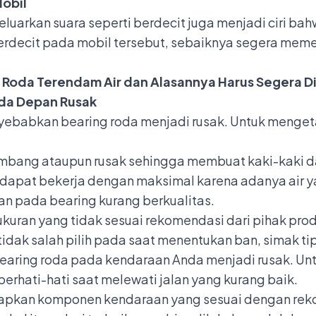
Mobil
uarkan suara seperti berdecit juga menjadi ciri bah
erdecit pada mobil
tersebut, sebaiknya segera meme
g Roda Terendam Air dan Alasannya Harus Segera D
oda Depan Rusak
ebabkan bearing roda menjadi rusak. Untuk mengetah
ombang ataupun rusak sehingga membuat kaki-kaki da
 dapat bekerja dengan maksimal karena adanya air 
n pada bearing kurang berkualitas.
uran yang tidak sesuai rekomendasi dari pihak pro
tidak salah pilih pada saat menentukan ban, simak t
aring roda pada kendaraan Anda menjadi rusak. Untu
erhati-hati saat melewati jalan yang kurang baik.
apkan komponen kendaraan yang sesuai dengan reko