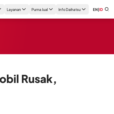
Layanan
Purna Jual
Info Daihatsu
EN
|
ID
obil Rusak,