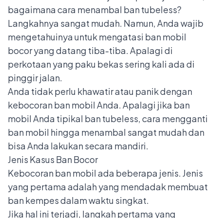
bagaimana cara menambal ban tubeless?
Langkahnya sangat mudah. Namun, Anda wajib
mengetahuinya untuk mengatasi ban mobil
bocor yang datang tiba-tiba. Apalagi di
perkotaan yang paku bekas sering kali ada di
pinggir jalan.
Anda tidak perlu khawatir atau panik dengan
kebocoran ban mobil Anda. Apalagi jika ban
mobil Anda tipikal ban tubeless,
cara mengganti
ban mobil
hingga menambal sangat mudah dan
bisa Anda lakukan secara mandiri.
Jenis Kasus Ban Bocor
Kebocoran ban mobil ada beberapa jenis. Jenis
yang pertama adalah yang mendadak membuat
ban kempes dalam waktu singkat.
Jika hal ini terjadi, langkah pertama yang