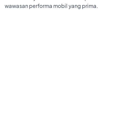
wawasan performa mobil yang prima.