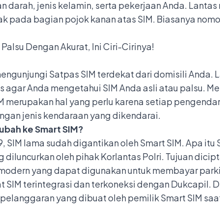
an darah, jenis kelamin, serta pekerjaan Anda. Lanta
ak pada bagian pojok kanan atas SIM. Biasanya nomor
 Palsu Dengan Akurat, Ini Ciri-Cirinya!
mengunjungi Satpas SIM terdekat dari domisili Anda.
 agar Anda mengetahui SIM Anda asli atau palsu. Men
M merupakan hal yang perlu karena setiap pengendar
engan jenis kendaraan yang dikendarai.
ubah ke Smart SIM?
, SIM lama sudah digantikan oleh Smart SIM. Apa itu
 diluncurkan oleh pihak Korlantas Polri. Tujuan dic
r modern yang dapat digunakan untuk membayar parkir
t SIM terintegrasi dan terkoneksi dengan Dukcapil. 
elanggaran yang dibuat oleh pemilik Smart SIM saa