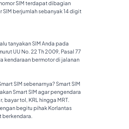
s nomor SIM terdapat dibagian
 SIM berjumlah sebanyak 14 digit
 Lalu tanyakan SIM Anda pada
urut UU No. 22 Th 2009, Pasal 77
a kendaraan bermotor di jalanan
Smart SIM
sebenarnya? Smart SIM
iptakan Smart SIM agar pengendara
, bayar tol, KRL hingga MRT.
Dengan begitu pihak Korlantas
t berkendara.