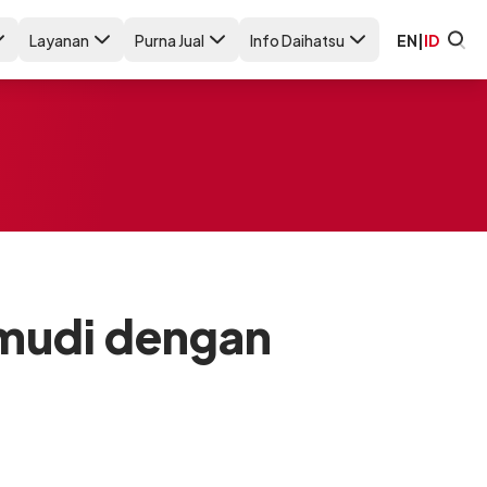
Layanan
Purna Jual
Info Daihatsu
EN
|
ID
emudi dengan