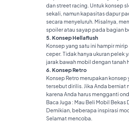
dan street racing. Untuk konsep s
sekali, namun kapasitas dapur pa
secara menyeluruh. Misalnya, men
spoiler atau sayap pada bagian b
5. Konsep Hellaflush
Konsep yang satu ini hampir miri
ceper. Tidak hanya ukuran pelek y
jarak bawah mobil dengan tanah h
6. Konsep Retro
Konsep Retro merupakan konsep y
tersebut dirilis. Jika Anda bern
karena Anda harus mengganti onde
Baca Juga :
Mau Beli Mobil Bekas 
Demikian, beberapa inspirasi mod
Selamat mencoba.