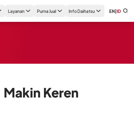
Layanan
Purna Jual
Info Daihatsu
EN
|
ID
, Makin Keren