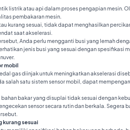
 listrik atau api dalam proses pengapian mesin. Ole
litas pembakaran mesin.
au kurang sesuai, tidak dapat menghasilkan percika
ndat saat akselerasi.
rsebut, Anda perlu mengganti busi yang lemah deng
atikan jenis busi yang sesuai dengan spesifikasi mo
nuver.
r mobil
edal gas diinjak untuk meningkatkan akselerasi dis
a salah satu sistem sensor mobil, dapat mempengaruhi
bahan bakar yang disuplai tidak sesuai dengan kebu
engecekan sensor secara rutin dan berkala. Segera 
rsebut.
 kurang sesuai