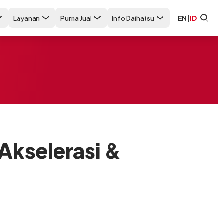
Layanan
Purna Jual
Info Daihatsu
EN
|
ID
Akselerasi &