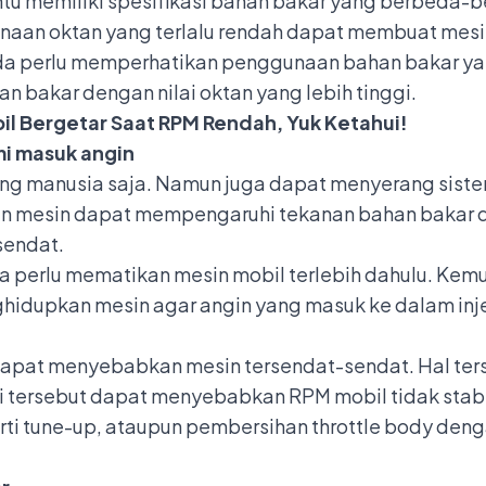
entu memiliki spesifikasi bahan bakar yang berbeda
unaan oktan yang terlalu rendah dapat membuat mesi
nda perlu memperhatikan penggunaan bahan bakar yan
 bakar dengan nilai oktan yang lebih tinggi.
l Bergetar Saat RPM Rendah, Yuk Ketahui!
mi masuk angin
g manusia saja. Namun juga dapat menyerang sistem 
an mesin dapat mempengaruhi tekanan bahan bakar
sendat.
a perlu mematikan mesin mobil terlebih dahulu. Kemu
hidupkan mesin agar angin yang masuk ke dalam injek
 dapat menyebabkan mesin tersendat-sendat. Hal ters
 tersebut dapat menyebabkan RPM mobil tidak stabi
ti tune-up, ataupun
pembersihan throttle body
denga