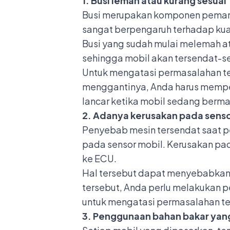
1. Busi lemah atau kurang sesuai
Busi merupakan komponen pemantik
sangat berpengaruh terhadap kua
Busi yang sudah mulai melemah at
sehingga mobil akan tersendat-se
Untuk mengatasi permasalahan te
menggantinya, Anda harus memperh
lancar ketika mobil sedang berma
2. Adanya kerusakan pada senso
Penyebab mesin tersendat saat p
pada sensor mobil. Kerusakan pad
ke
ECU
.
Hal tersebut dapat menyebabkan 
tersebut, Anda perlu melakukan p
untuk mengatasi permasalahan te
3. Penggunaan bahan bakar yang