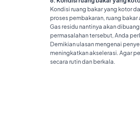
6. Kondisi ruang bakar yang koto
Kondisi ruang bakar yang kotor d
proses pembakaran, ruang bakar a
Gas residu nantinya akan dibuang
permasalahan tersebut, Anda per
Demikian ulasan mengenai penyeb
meningkatkan akselerasi. Agar pe
secara rutin dan berkala.