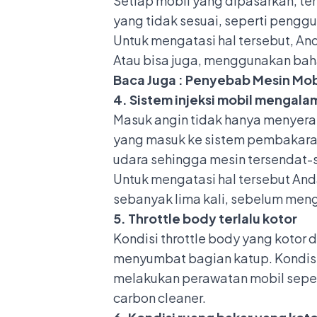
Setiap mobil yang dipasarkan, t
yang tidak sesuai, seperti pengg
Untuk mengatasi hal tersebut, A
Atau bisa juga, menggunakan bahan
Baca Juga :
Penyebab Mesin Mobi
4. Sistem injeksi mobil mengala
Masuk angin tidak hanya menyeran
yang masuk ke sistem pembakar
udara sehingga mesin tersendat-
Untuk mengatasi hal tersebut And
sebanyak lima kali, sebelum meng
5. Throttle body terlalu kotor
Kondisi throttle body yang kotor
menyumbat bagian katup. Kondisi
melakukan perawatan mobil seper
carbon cleaner.