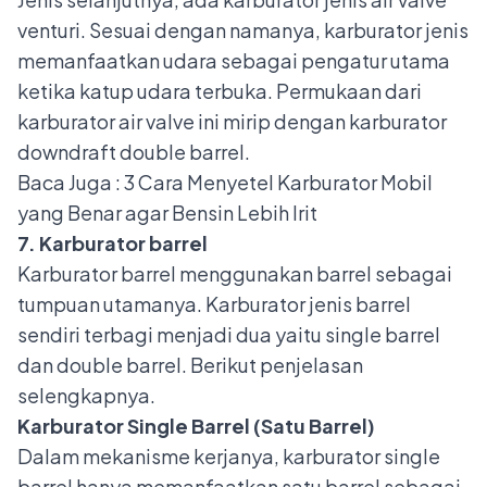
venturi. Sesuai dengan namanya, karburator jenis
memanfaatkan udara sebagai pengatur utama
ketika katup udara terbuka. Permukaan dari
karburator air valve ini mirip dengan karburator
downdraft double barrel.
Baca Juga
: 3 Cara Menyetel Karburator Mobil
yang Benar agar Bensin Lebih Irit
7. Karburator barrel
Karburator barrel menggunakan barrel sebagai
tumpuan utamanya. Karburator jenis barrel
sendiri terbagi menjadi dua yaitu single barrel
dan double barrel. Berikut penjelasan
selengkapnya.
Karburator Single Barrel (Satu Barrel)
Dalam mekanisme kerjanya, karburator single
barrel hanya memanfaatkan satu barrel sebagai