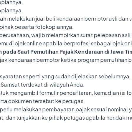
opiannya.
opiannya.
elah melakukan jual beli kendaraan bermotor asli dan
pihak beserta fotokopiannya.
perusahaan, wajib melampirkan surat pelepasan asl
udi ojek online apabila berprofesi sebagai ojek onl
 pada Saat Pemutihan Pajak Kendaraan di Jawa Ti
k kendaraan bermotor ketika program pemutihan be
aratan seperti yang sudah dijelaskan sebelumnya.
 Samsat terdekat di wilayah Anda.
ntuk mengambil formulir pendaftaran, kemudian isi f
erta dokumen tersebut ke petugas.
 perlu melakukan pembayaran pajak sesuai nominal y
t, dan tunjukkan ke pihak petugas apabila hendak 