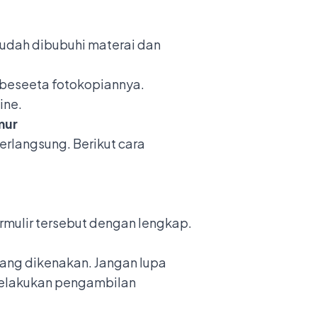
 sudah dibubuhi materai dan
i beseeta fotokopiannya.
ine.
mur
rlangsung. Berikut cara
ormulir tersebut dengan lengkap.
ang dikenakan. Jangan lupa
melakukan pengambilan