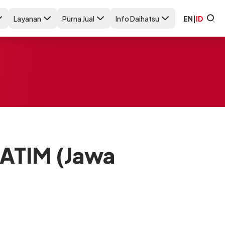
Layanan
Purna Jual
Info Daihatsu
EN
|
ID
JATIM (Jawa