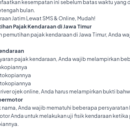
aatkan kesempatan ini sebelum batas waktu yang d
etengah bulan.
raan Jatim Lewat SMS & Online, Mudah!
ihan Pajak Kendaraan di Jawa Timur
m pemutihan pajak kendaraan di Jawa Timur, Anda w
kendaraan
ran pajak kendaraan, Anda wajib melampirkan bebe
tokopiannya
otokopiannya
otokopiannya
river ojek online, Anda harus melampirkan bukti bahw
 bermotor
k nama
, Anda wajib mematuhi beberapa persyaratan 
r Anda untuk melakukan uji fisik kendaraan ketika 
piannya.