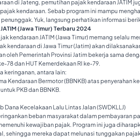
raan di Jateng
, pemutihan pajak kendaraan JATIM ju
 pajak kendaraan. Sebab program ini mampu
mengha
enunggak. Yuk, langsung perhatikan informasi beriku
 JATIM (Jawa Timur) Terbaru 2024
jak kendaraan
JATIM (Jawa Timur) memang selalu men
 kendaraan di Jawa Timur (Jatim) akan dilaksanakan d
an oleh Pemerintah Provinsi Jatim bekerja sama den
ke-78 dan HUT Kemerdekaan RI ke-79.
keringanan, antara lain:
a Kendaraan Bermotor (BBNKB) atas penyerahan ke
 untuk PKB dan BBNKB.
 Dana Kecelakaan Lalu Lintas Jalan (SWDKLLJ)
meringankan beban masyarakat dalam pembayaran pa
menuhi kewajiban pajak. Program ini juga diharap
ial, sehingga mereka dapat melunasi tunggakan paja