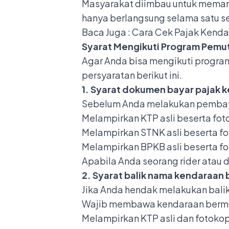
Masyarakat diimbau untuk memanf
hanya berlangsung selama satu s
Baca Juga :
Cara Cek Pajak Kenda
Syarat Mengikuti Program Pemut
Agar Anda bisa mengikuti progra
persyaratan berikut ini.
1. Syarat dokumen bayar pajak 
Sebelum Anda melakukan pembaya
Melampirkan KTP asli beserta fo
Melampirkan STNK asli beserta f
Melampirkan BPKB asli beserta f
Apabila Anda seorang rider atau d
2. Syarat balik nama kendaraan
Jika Anda hendak melakukan
bali
Wajib membawa kendaraan bermoto
Melampirkan KTP asli dan fotoko