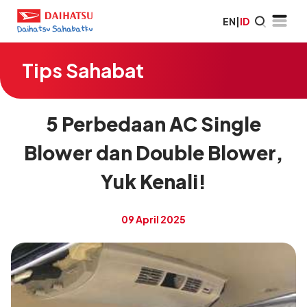
EN
|
ID
Tips Sahabat
5 Perbedaan AC Single
Blower dan Double Blower,
Yuk Kenali!
09 April 2025