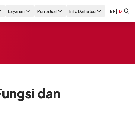
Layanan
Purna Jual
Info Daihatsu
EN
|
ID
ungsi dan