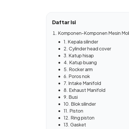
Daftar Isi
Komponen-Komponen Mesin Mobil
1. Kepala silinder
2. Cylinder head cover
3. Katup hisap
4. Katup buang
5. Rocker arm
6. Poros nok
7. Intake Manifold
8. Exhaust Manifold
9. Busi
10. Blok silinder
11. Piston
12. Ring piston
13. Gasket