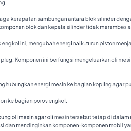
ng.
aga kerapatan sambungan antara blok silinder dengan
komponen blok dan kepala silinder tidak merembes a
 engkol
ini, mengubah energi naik-turun piston menja
 plug. Komponen ini berfungsi mengeluarkan oli mes
ghubungkan energi mesin ke bagian kopling agar put
on ke bagian poros engkol.
 oli mesin agar oli mesin tersebut tetap di dalam m
asi dan mendinginkan komponen-komponen mobil yan