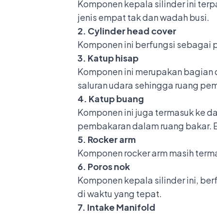
Komponen kepala silinder
ini ter
jenis empat tak dan wadah busi.
2. Cylinder head cover
Komponen ini berfungsi sebagai pe
3. Katup hisap
Komponen ini merupakan bagian d
saluran udara sehingga ruang pe
4. Katup buang
Komponen ini juga termasuk ke da
pembakaran dalam ruang bakar. Em
5. Rocker arm
Komponen rocker arm
masih terma
6. Poros nok
Komponen kepala silinder ini, be
di waktu yang tepat.
7. Intake Manifold