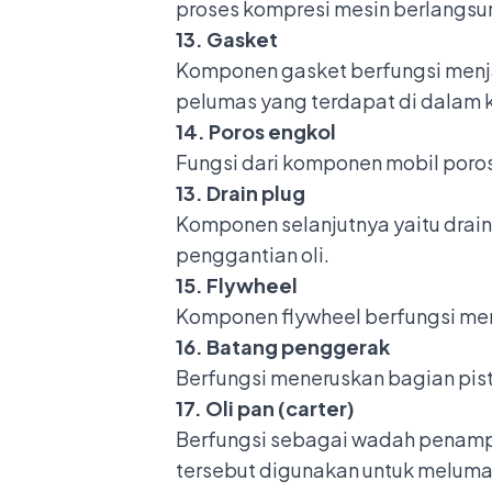
proses kompresi mesin berlangsu
13. Gasket
Komponen gasket
berfungsi menj
pelumas yang terdapat di dalam 
14. Poros engkol
Fungsi dari
komponen mobil poros
13. Drain plug
Komponen selanjutnya yaitu drain
penggantian oli.
15. Flywheel
Komponen flywheel
berfungsi men
16. Batang penggerak
Berfungsi meneruskan bagian pist
17. Oli pan (carter)
Berfungsi sebagai wadah penampung
tersebut digunakan untuk melum