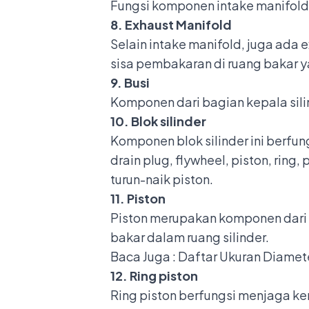
Fungsi komponen intake manifold
8. Exhaust Manifold
Selain intake manifold, juga ada
e
sisa pembakaran di ruang bakar y
9. Busi
Komponen dari bagian kepala sili
10. Blok silinder
Komponen blok silinder
ini berfun
drain plug, flywheel, piston, ring,
turun-naik piston.
11. Piston
Piston merupakan komponen dari 
bakar dalam ruang silinder.
Baca Juga :
Daftar Ukuran Diamete
12. Ring piston
Ring piston berfungsi menjaga ke