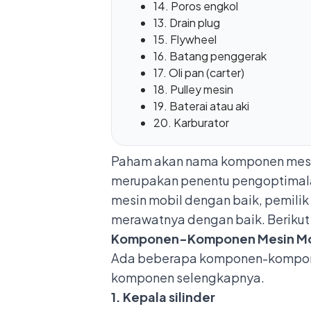
14. Poros engkol
13. Drain plug
15. Flywheel
16. Batang penggerak
17. Oli pan (carter)
18. Pulley mesin
19. Baterai atau aki
20. Karburator
Paham akan nama komponen mesin
merupakan penentu pengoptimal
mesin mobil dengan baik, pemili
merawatnya dengan baik. Berikut
Komponen-Komponen Mesin Mobi
Ada beberapa komponen-komponen 
komponen selengkapnya.
1. Kepala silinder