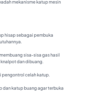
i wadah mekanisme katup mesin
tup hisap sebagai pembuka
butuhannya.
 membuang sisa-sisa gas hasil
 knalpot dan dibuang.
i pengontrol celah katup.
ap dan katup buang agar terbuka